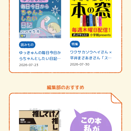
特集
読みもの
ワクサカソウヘイさん ×
ゆっきゅんの毎日今日か
平井まさあきさん「スペ
らちゃんとしたい日記
シャ…
☆202…
2026-07-30
2026-07-23
編集部のおすすめ