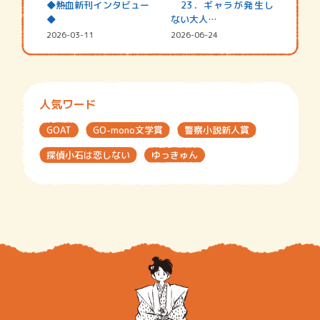
◆熱血新刊インタビュー
23．ギャラが発生し
◆
ない大人…
2026-03-11
2026-06-24
人気ワード
GOAT
GO-mono文学賞
警察小説新人賞
探偵小石は恋しない
ゆっきゅん