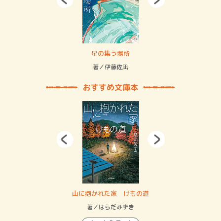
 二重拘束の…
星の集う場所
記憶
緒
著／伊藤佐凪
著／
おすすめ文庫本
・システム
山に抱かれた家 けもの道
神
イン…
著／はらだみずき
著