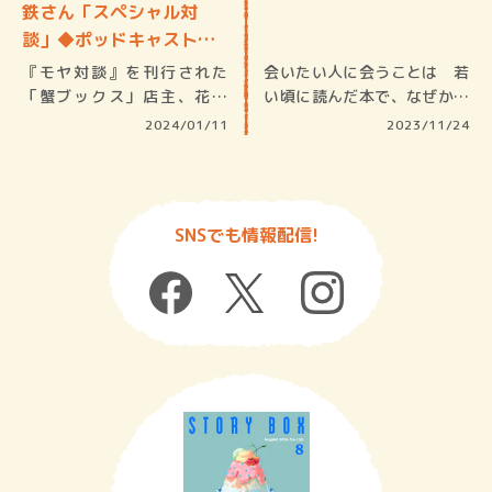
鉄さん「スペシャル対
談」◆ポッドキャスト
【本…
『モヤ対談』を刊行された
会いたい人に会うことは 若
「蟹ブックス」店主、花田
い頃に読んだ本で、なぜか忘
菜々子さんと…
れられな…
2024/01/11
2023/11/24
SNSでも情報配信!