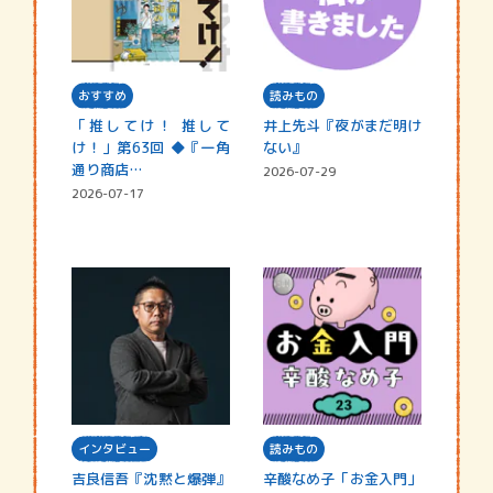
おすすめ
読みもの
「推してけ！ 推して
井上先斗『夜がまだ明け
け！」第63回 ◆『一角
ない』
通り商店…
2026-07-29
2026-07-17
インタビュー
読みもの
吉良信吾『沈黙と爆弾』
辛酸なめ子「お金入門」