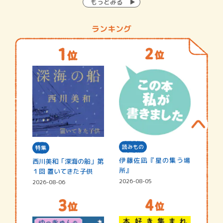
もっとみる
ランキング
読みもの
特集
伊藤佐凪『星の集う場
西川美和「深海の船」第
所』
１回 置いてきた子供
2026-08-05
2026-08-06