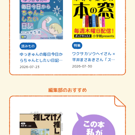
特集
読みもの
ワクサカソウヘイさん ×
ゆっきゅんの毎日今日か
平井まさあきさん「スペ
らちゃんとしたい日記
シャ…
☆202…
2026-07-30
2026-07-23
編集部のおすすめ