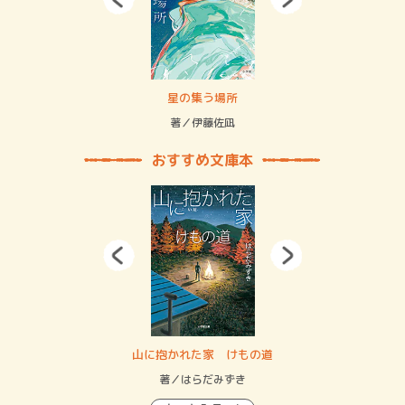
 二重拘束の…
星の集う場所
記憶
緒
著／伊藤佐凪
著／
おすすめ文庫本
・システム
山に抱かれた家 けもの道
神
イン…
著／はらだみずき
著