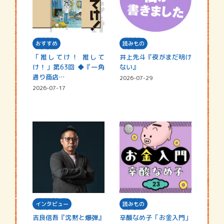
おすすめ
読みもの
「推してけ！ 推して
井上先斗『夜がまだ明け
け！」第63回 ◆『一角
ない』
通り商店…
2026-07-29
2026-07-17
インタビュー
読みもの
吉良信吾『沈黙と爆弾』
辛酸なめ子「お金入門」