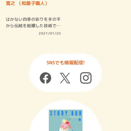
寛之 （和菓子職人）
はかない四季の彩りを手の平
から伝統を咀嚼した技術で精
緻に再…
2021/01/20
SNSでも情報配信!