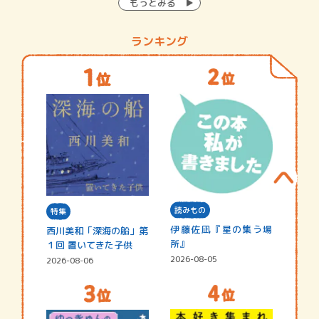
もっとみる
ランキング
読みもの
特集
伊藤佐凪『星の集う場
西川美和「深海の船」第
所』
１回 置いてきた子供
2026-08-05
2026-08-06