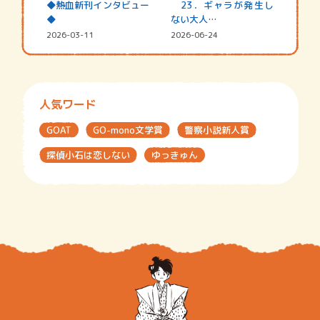
◆熱血新刊インタビュー
23．ギャラが発生し
◆
ない大人…
2026-03-11
2026-06-24
人気ワード
GOAT
GO-mono文学賞
警察小説新人賞
探偵小石は恋しない
ゆっきゅん