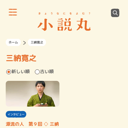
ホーム
三納寛之
三納寛之
新しい順
古い順
インタビュー
源流の人 第９回 ◇ 三納