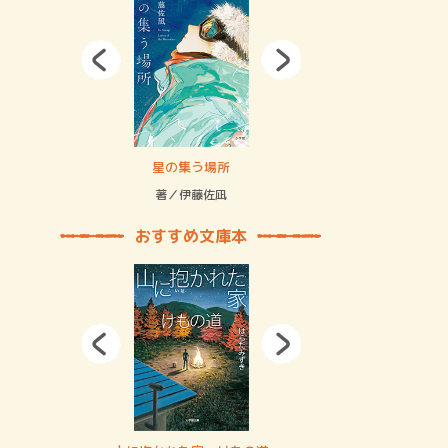
拘束の…
星の集う場所
記憶とツリ
著／伊藤佐凪
著／何 致
おすすめ文庫本