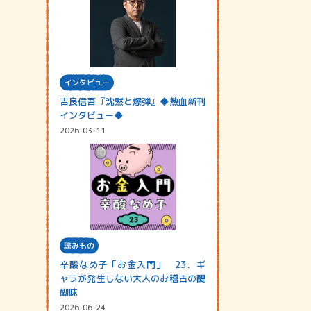
インタビュー
吉良信吾『沈黙と爆弾』◆熱血新刊
インタビュー◆
2026-03-11
読みもの
辛酸なめ子「お金入門」 23．ギ
ャラが発生しない大人のお稽古の醍
醐味
2026-06-24