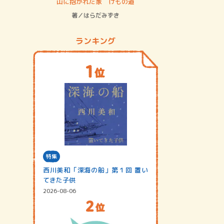
ステム
山に抱かれた家 けもの道
神無島
著／はらだみずき
著／あさ
ランキング
特集
西川美和「深海の船」第１回 置い
てきた子供
2026-08-06