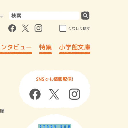
は
くわしく探す
インタビュー
特集
小学館文庫
SNSでも情報配信!
順