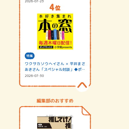
2026-07-23
特集
ワクサカソウヘイさん × 平井まさ
あきさん「スペシャル対談」◆ポッ
ドキャスト…
2026-07-30
編集部のおすすめ