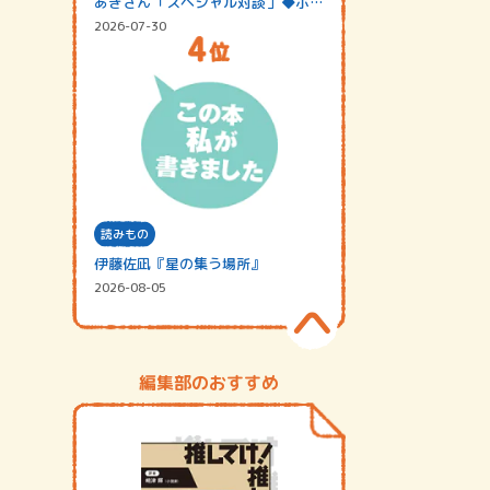
あきさん「スペシャル対談」◆ポッ
ドキャスト…
2026-07-30
読みもの
伊藤佐凪『星の集う場所』
2026-08-05
編集部のおすすめ