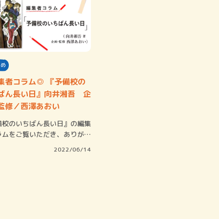
すめ
集者コラム◎ 『予備校の
ばん長い日』向井湘吾 企
監修／西澤あおい
備校のいちばん長い日』の編集
ラムをご覧いただき、ありがと
ざいます…
2022/06/14