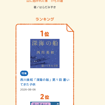
ステム
山に抱かれた家 けもの道
神無島
著／はらだみずき
著／あさ
ランキング
特集
西川美和「深海の船」第１回 置い
てきた子供
2026-08-06