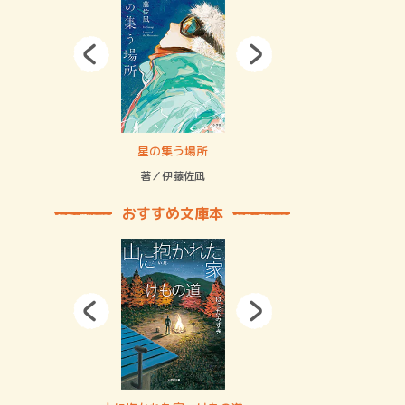
拘束の…
星の集う場所
記憶とツリ
著／伊藤佐凪
著／何 致
おすすめ文庫本