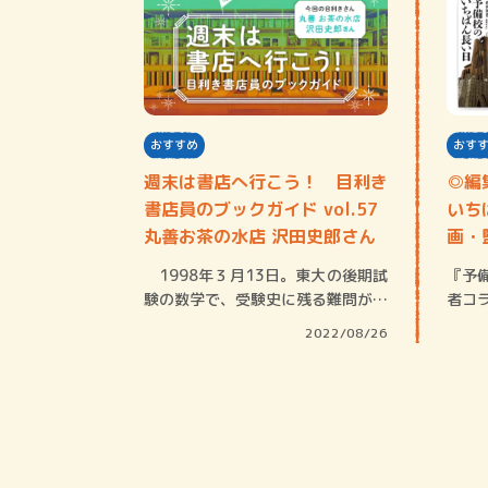
おすすめ
おす
週末は書店へ行こう！ 目利き
◎編
書店員のブックガイド vol.57
いち
丸善お茶の水店 沢田史郎さん
画・
1998年３月13日。東大の後期試
『予
験の数学で、受験史に残る難問が出
者コ
た。その…
うご
2022/08/26