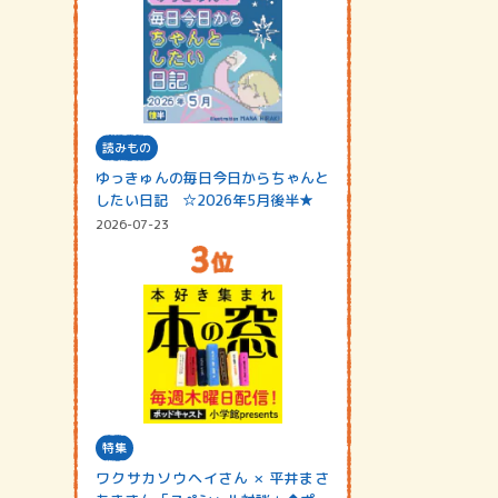
読みもの
ゆっきゅんの毎日今日からちゃんと
したい日記 ☆2026年5月後半★
2026-07-23
特集
ワクサカソウヘイさん × 平井まさ