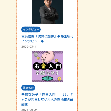
インタビュー
吉良信吾『沈黙と爆弾』◆熱血新刊
インタビュー◆
2026-03-11
読みもの
辛酸なめ子「お金入門」 23．ギ
ャラが発生しない大人のお稽古の醍
醐味
2026-06-24