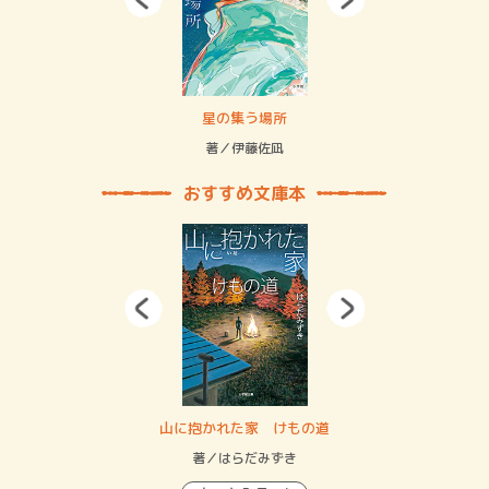
 二重拘束の…
星の集う場所
記憶
緒
著／伊藤佐凪
著／
おすすめ文庫本
・システム
山に抱かれた家 けもの道
神
イン…
著／はらだみずき
著