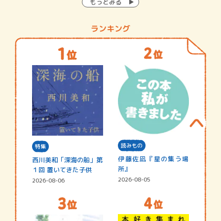
もっとみる
ランキング
読みもの
特集
伊藤佐凪『星の集う場
西川美和「深海の船」第
所』
１回 置いてきた子供
2026-08-05
2026-08-06