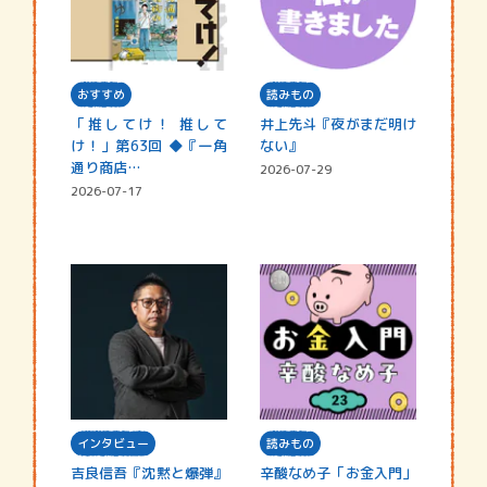
おすすめ
読みもの
「推してけ！ 推して
井上先斗『夜がまだ明け
け！」第63回 ◆『一角
ない』
通り商店…
2026-07-29
2026-07-17
インタビュー
読みもの
吉良信吾『沈黙と爆弾』
辛酸なめ子「お金入門」