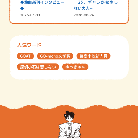
◆熱血新刊インタビュー
23．ギャラが発生し
◆
ない大人…
2026-03-11
2026-06-24
人気ワード
GOAT
GO-mono文学賞
警察小説新人賞
探偵小石は恋しない
ゆっきゅん