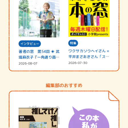
特集
インタビュー
ワクサカソウヘイさん ×
著者の窓 第54回 ◈ 武
平井まさあきさん「スペ
塙麻衣子『一角通り商店
シャ…
街の…
2026-07-30
2026-08-07
編集部のおすすめ