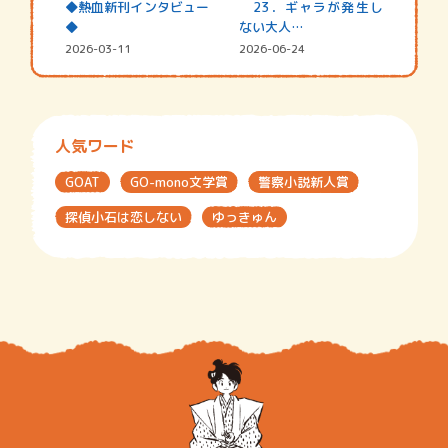
◆熱血新刊インタビュー
23．ギャラが発生し
◆
ない大人…
2026-03-11
2026-06-24
人気ワード
GOAT
GO-mono文学賞
警察小説新人賞
探偵小石は恋しない
ゆっきゅん