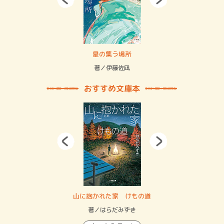
 二重拘束の…
星の集う場所
記憶
緒
著／伊藤佐凪
著／
おすすめ文庫本
・システム
山に抱かれた家 けもの道
神
イン…
著／はらだみずき
著