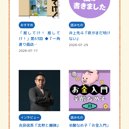
おすすめ
読みもの
「推してけ！ 推して
井上先斗『夜がまだ明け
け！」第63回 ◆『一角
ない』
通り商店…
2026-07-29
2026-07-17
インタビュー
読みもの
吉良信吾『沈黙と爆弾』
辛酸なめ子「お金入門」