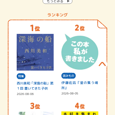
もっとみる
ランキング
読みもの
特集
伊藤佐凪『星の集う場
西川美和「深海の船」第
所』
１回 置いてきた子供
2026-08-05
2026-08-06