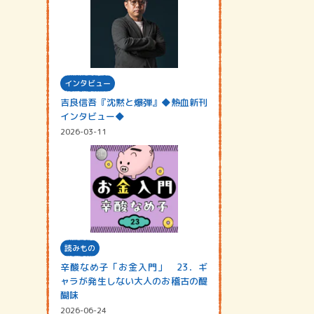
インタビュー
吉良信吾『沈黙と爆弾』◆熱血新刊
インタビュー◆
2026-03-11
読みもの
辛酸なめ子「お金入門」 23．ギ
ャラが発生しない大人のお稽古の醍
醐味
2026-06-24