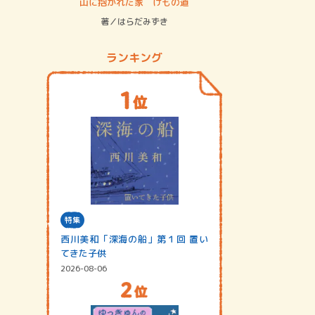
ステム
山に抱かれた家 けもの道
神無島
著／はらだみずき
著／あさ
ランキング
特集
西川美和「深海の船」第１回 置い
てきた子供
2026-08-06