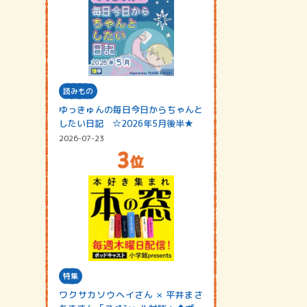
読みもの
ゆっきゅんの毎日今日からちゃんと
したい日記 ☆2026年5月後半★
2026-07-23
特集
ワクサカソウヘイさん × 平井まさ