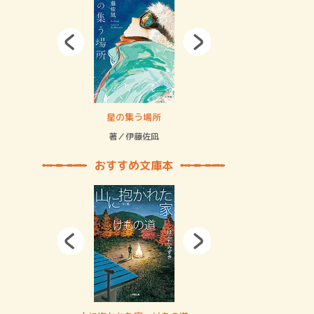
拘束の…
星の集う場所
記憶とツリ
著／伊藤佐凪
著／何 致
おすすめ文庫本