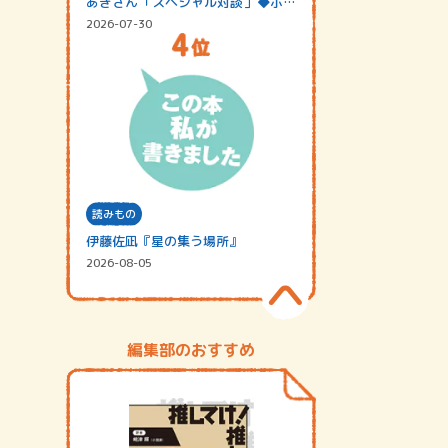
あきさん「スペシャル対談」◆ポッ
ドキャスト…
2026-07-30
読みもの
伊藤佐凪『星の集う場所』
2026-08-05
編集部のおすすめ