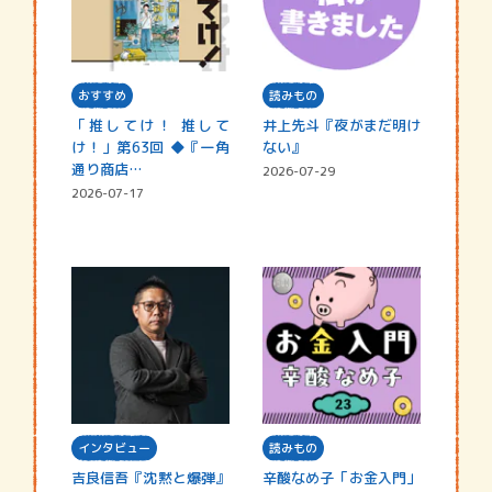
おすすめ
読みもの
「推してけ！ 推して
井上先斗『夜がまだ明け
け！」第63回 ◆『一角
ない』
通り商店…
2026-07-29
2026-07-17
インタビュー
読みもの
吉良信吾『沈黙と爆弾』
辛酸なめ子「お金入門」