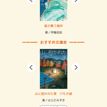
 二重拘束の…
星の集う場所
記憶
緒
著／伊藤佐凪
著／
おすすめ文庫本
・システム
山に抱かれた家 けもの道
神
イン…
著／はらだみずき
著