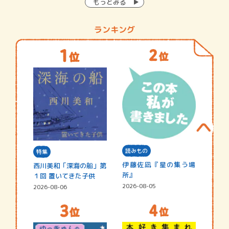
もっとみる
ランキング
読みもの
特集
伊藤佐凪『星の集う場
西川美和「深海の船」第
所』
１回 置いてきた子供
2026-08-05
2026-08-06