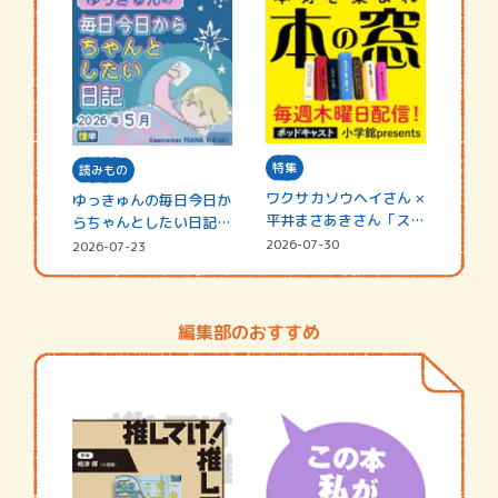
特集
読みもの
ワクサカソウヘイさん ×
ゆっきゅんの毎日今日か
平井まさあきさん「スペ
らちゃんとしたい日記
シャ…
☆202…
2026-07-30
2026-07-23
編集部のおすすめ