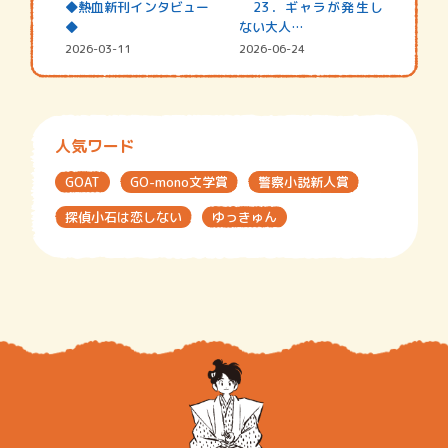
◆熱血新刊インタビュー
23．ギャラが発生し
◆
ない大人…
2026-03-11
2026-06-24
人気ワード
GOAT
GO-mono文学賞
警察小説新人賞
探偵小石は恋しない
ゆっきゅん