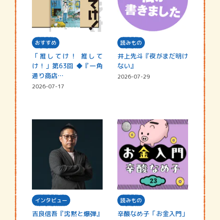
おすすめ
読みもの
「推してけ！ 推して
井上先斗『夜がまだ明け
け！」第63回 ◆『一角
ない』
通り商店…
2026-07-29
2026-07-17
インタビュー
読みもの
吉良信吾『沈黙と爆弾』
辛酸なめ子「お金入門」