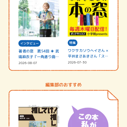
特集
インタビュー
ワクサカソウヘイさん ×
著者の窓 第54回 ◈ 武
平井まさあきさん「スペ
塙麻衣子『一角通り商店
シャ…
街の…
2026-07-30
2026-08-07
編集部のおすすめ