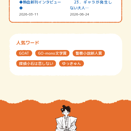
◆熱血新刊インタビュー
23．ギャラが発生し
◆
ない大人…
2026-03-11
2026-06-24
人気ワード
GOAT
GO-mono文学賞
警察小説新人賞
探偵小石は恋しない
ゆっきゅん