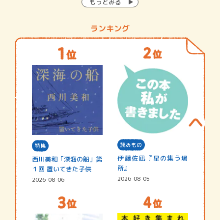
もっとみる
ランキング
読みもの
特集
伊藤佐凪『星の集う場
西川美和「深海の船」第
所』
１回 置いてきた子供
2026-08-05
2026-08-06