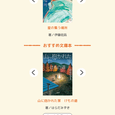
 二重拘束の…
星の集う場所
記憶
緒
著／伊藤佐凪
著／
おすすめ文庫本
・システム
山に抱かれた家 けもの道
神
イン…
著／はらだみずき
著