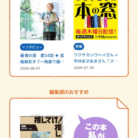
特集
インタビュー
ワクサカソウヘイさん ×
著者の窓 第54回 ◈ 武
平井まさあきさん「スペ
塙麻衣子『一角通り商店
シャ…
街の…
2026-07-30
2026-08-07
編集部のおすすめ