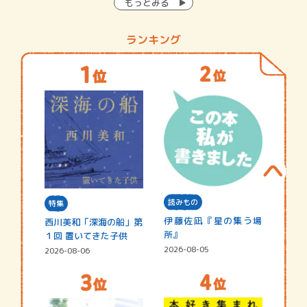
もっとみる
ランキング
読みもの
特集
伊藤佐凪『星の集う場
西川美和「深海の船」第
所』
１回 置いてきた子供
2026-08-05
2026-08-06