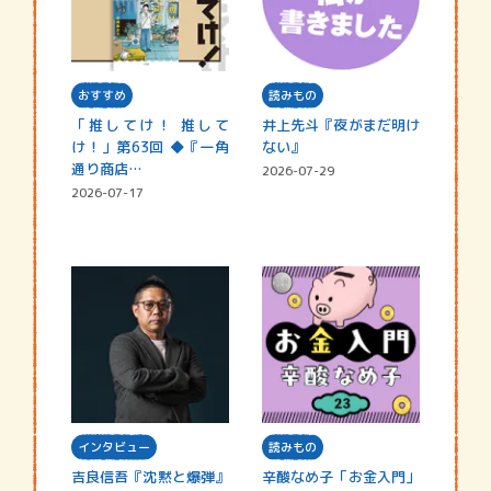
おすすめ
読みもの
「推してけ！ 推して
井上先斗『夜がまだ明け
け！」第63回 ◆『一角
ない』
通り商店…
2026-07-29
2026-07-17
インタビュー
読みもの
吉良信吾『沈黙と爆弾』
辛酸なめ子「お金入門」