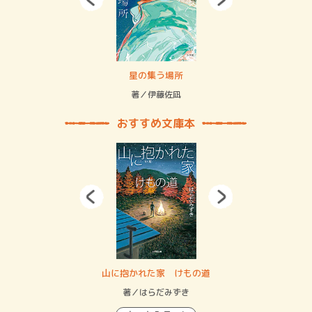
 二重拘束の…
星の集う場所
記憶
緒
著／伊藤佐凪
著／
おすすめ文庫本
・システム
山に抱かれた家 けもの道
神
イン…
著／はらだみずき
著