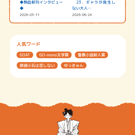
◆熱血新刊インタビュー
23．ギャラが発生し
◆
ない大人…
2026-03-11
2026-06-24
人気ワード
GOAT
GO-mono文学賞
警察小説新人賞
探偵小石は恋しない
ゆっきゅん