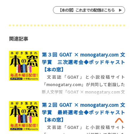
【本の窓】これまでの配信はこちら
関連記事
第３回 GOAT × monogatary.com 文
学賞 三次選考会◆ポッドキャスト
【本の窓】
文芸誌「GOAT」と小説投稿サイト
「monogatary.com」が共同して創設した
新人文学賞「GOAT × monogatary.com 文
学賞」。今回から前・中・後編の３回に分
第２回 GOAT × monogatary.com 文
けて、最終候補作を決める三次選考の模様
学賞 最終選考会◆ポッドキャスト
を配信します。三次選考に残った80作品す
【本の窓】
べてに選考担当の編集者３名がコメントを
文芸誌「GOAT」と小説投稿サイト
寄せつつ、最終候補作を決