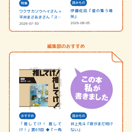
読みもの
特集
伊藤佐凪『星の集う場
ワクサカソウヘイさん ×
所』
平井まさあきさん「スペ
シャ…
2026-08-05
2026-07-30
編集部のおすすめ
おすすめ
読みもの
「推してけ！ 推して
井上先斗『夜がまだ明け
け！」第63回 ◆『一角
ない』