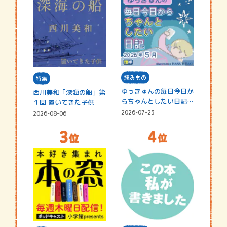
読みもの
特集
ゆっきゅんの毎日今日か
西川美和「深海の船」第
らちゃんとしたい日記
１回 置いてきた子供
☆202…
2026-07-23
2026-08-06