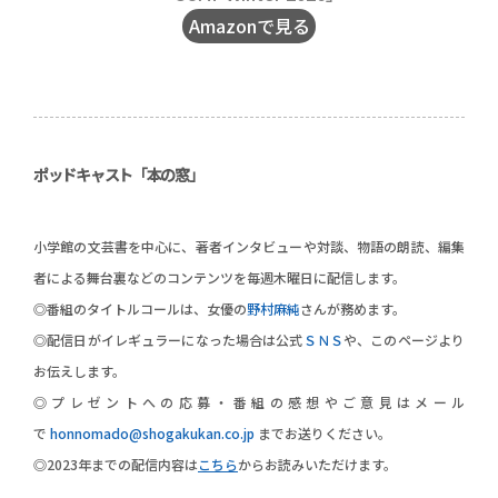
Amazonで見る
ポッドキャスト「本の窓」
小学館の文芸書を中心に、著者インタビューや対談、物語の朗読、編集
者による舞台裏などのコンテンツを毎週木曜日に配信します。
◎番組のタイトルコールは、女優の
野村麻純
さんが務めます。
◎配信日がイレギュラーになった場合は公式
ＳＮＳ
や、このページより
お伝えします。
◎プレゼントへの応募・番組の感想やご意見はメール
で
honnomado@shogakukan.co.jp
までお送りください。
◎2023年までの配信内容は
こちら
からお読みいただけます。