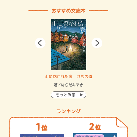
おすすめ文庫本
・システム
山に抱かれた家 けもの道
神
イン…
著／はらだみずき
著
もっとみる
ランキング