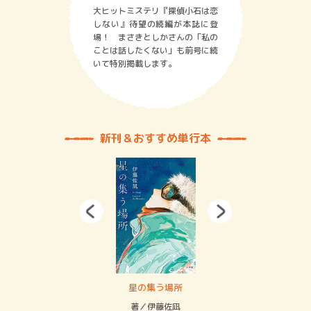
大ヒットミステリ『探偵小石は恋
しない』待望の続編が本誌に登
場！ まさきとしかさんの「私の
ことは話したくない」も前号に続
いて特別掲載します。
新刊＆おすすめ単行本
 二重拘束の…
星の集う場所
記憶
緒
著／伊藤佐凪
著／