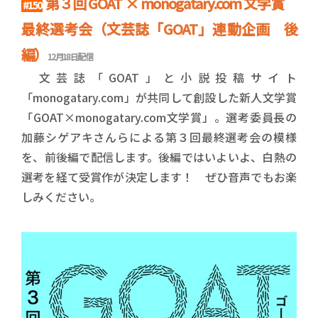
第３回 GOAT × monogatary.com 文学賞
#150
最終選考会（文芸誌「GOAT」連動企画 後
編）
12月18日配信
文芸誌「GOAT」と小説投稿サイト
「monogatary.com」が共同して創設した新人文学賞
「GOAT×monogatary.com文学賞」。選考委員長の
加藤シゲアキさんらによる第３回最終選考会の模様
を、前後編で配信します。後編ではいよいよ、白熱の
選考を経て受賞作が決定します！ ぜひ音声でもお楽
しみください。