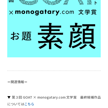
＝関連情報＝
第３回 GOAT × monogatary.com 文学賞
最終候補作品
▼
については
こちら