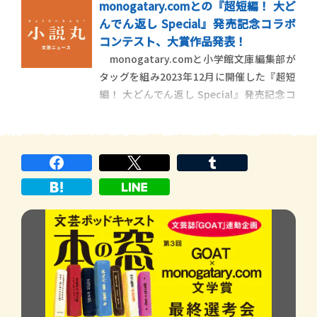
monogatary.comとの『超短編！ 大ど
「GOAT」第２号で発表します。新たな試み
んでん返し Special』発売記念コラボ
として、最終候補作を決める二次選考の模
コンテスト、大賞作品発表！
様を３回に分けて配信します。二次選考に
monogatary.comと小学館文庫編集部が
残った59作品すべてに選考
タッグを組み2023年12月に開催した『超短
編！ 大どんでん返し Special』発売記念コ
ラボコンテスト。お題「2000字で大どんで
ん返し」にいただいた応募総数はなんと424
作！ たくさんのご応募をありがとうござ
いました。予選通過作品として50作、最終
候補作品として５