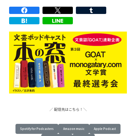
／ 配信先はこちら！
＼
Spotify for Podcasters
Amazon music
Apple Podcast