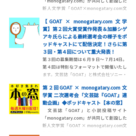
「monogatary.com」が共同して創設した
新人文学賞「GOAT×monogatary.com文
学賞」。その第２回最終選考会の模様を、
【GOAT × monogatary.com 文学
前後編で配信します。どう読まれ、なにが
賞】第２回大賞受賞作発表＆加藤シゲ
評価されたのか。選考委員長の加藤シゲア
アキ氏らによる最終選考会の様子をポ
キさんらによる白熱の議論をぜひ音声でも
ッドキャストにて配信決定！さらに第
お楽しみください。
３回・第４回について重大発表！
第３回の募集期間は６月９日〜７月14日。
第４回は特別なフォーマットで開催いたし
ます。文芸誌「GOAT」と株式会社ソニー・
ミュージックエンタテインメントが運営す
第２回GOAT × monogatary.com 文
るストーリーエンタテインメントプラット
学賞 二次選考会「文芸誌『GOAT』連
フォーム「monogatary.com」が共同して
動企画」◆ポッドキャスト【本の窓】
運営する【GOAT × monogatary.com 文学
文芸誌「GOAT」と小説投稿サイト
賞】の第２回の
「monogatary.com」が共同して創設した
新人文学賞「GOAT × monogatary.com文
学賞」。受賞作は６月４日に発売予定の