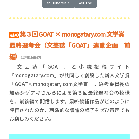
YouTube Music
YouTube
第３回 GOAT × monogatary.com 文学賞
#149
最終選考会（文芸誌「GOAT」連動企画 前
編）
12月11日配信
文芸誌「GOAT」と小説投稿サイト
「monogatary.com」が共同して創設した新人文学賞
「GOAT×monogatary.com文学賞」。選考委員長の
加藤シゲアキさんらによる第３回最終選考会の模様
を、前後編で配信します。最終候補作品がどのように
評価されたのか、刺激的な議論の様子をぜひ音声でも
お楽しみください。