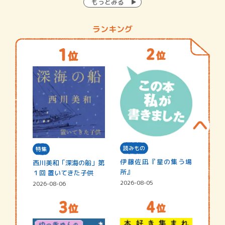
もっとみる
ランキング
読みもの
特集
伊藤佐凪『星の集う場
西川美和「深海の船」第
所』
１回 置いてきた子供
2026-08-05
2026-08-06