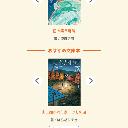
 二重拘束の…
星の集う場所
記憶
緒
著／伊藤佐凪
著／
おすすめ文庫本
・システム
山に抱かれた家 けもの道
神
イン…
著／はらだみずき
著