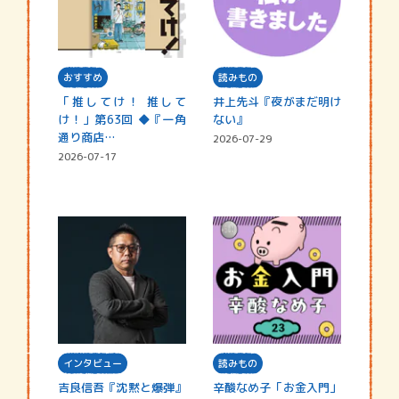
おすすめ
読みもの
「推してけ！ 推して
井上先斗『夜がまだ明け
け！」第63回 ◆『一角
ない』
通り商店…
2026-07-29
2026-07-17
インタビュー
読みもの
吉良信吾『沈黙と爆弾』
辛酸なめ子「お金入門」