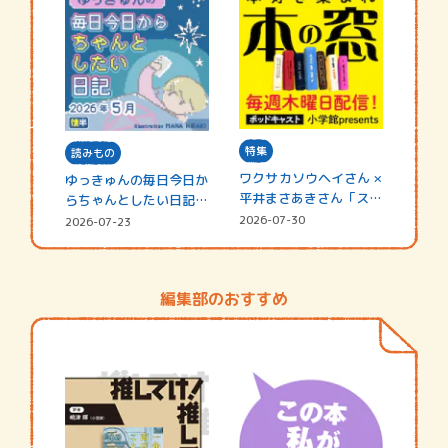
特集
読みもの
ワクサカソウヘイさん ×
ゆっきゅんの毎日今日か
平井まさあきさん「スペ
らちゃんとしたい日記
シャ…
☆202…
2026-07-30
2026-07-23
編集部のおすすめ