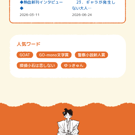
◆熱血新刊インタビュー
23．ギャラが発生し
◆
ない大人…
2026-03-11
2026-06-24
人気ワード
GOAT
GO-mono文学賞
警察小説新人賞
探偵小石は恋しない
ゆっきゅん