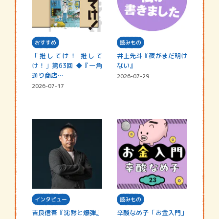
おすすめ
読みもの
「推してけ！ 推して
井上先斗『夜がまだ明け
け！」第63回 ◆『一角
ない』
通り商店…
2026-07-29
2026-07-17
インタビュー
読みもの
吉良信吾『沈黙と爆弾』
辛酸なめ子「お金入門」