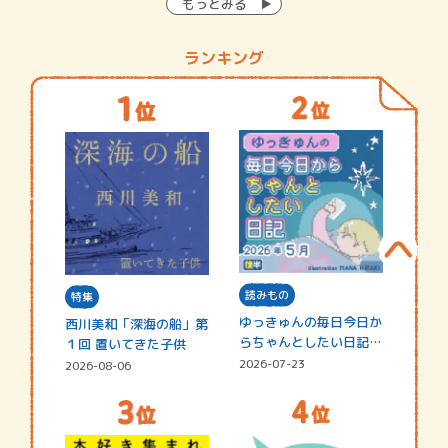
もっとみる
ランキング
読みもの
特集
ゆっきゅんの毎日今日か
西川美和「深海の船」第
らちゃんとしたい日記
１回 置いてきた子供
☆202…
2026-07-23
2026-08-06