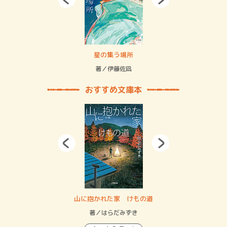
 二重拘束の…
星の集う場所
記憶
緒
著／伊藤佐凪
著／
おすすめ文庫本
・システム
山に抱かれた家 けもの道
神
イン…
著／はらだみずき
著