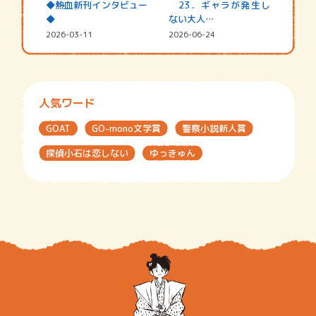
◆熱血新刊インタビュー
23．ギャラが発生し
◆
ない大人…
2026-03-11
2026-06-24
人気ワード
GOAT
GO-mono文学賞
警察小説新人賞
探偵小石は恋しない
ゆっきゅん