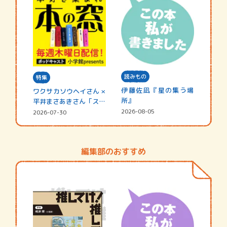
読みもの
特集
伊藤佐凪『星の集う場
ワクサカソウヘイさん ×
所』
平井まさあきさん「スペ
シャ…
2026-08-05
2026-07-30
編集部のおすすめ