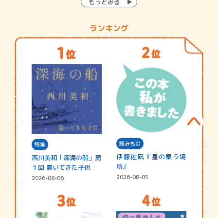
もっとみる
ランキング
読みもの
特集
伊藤佐凪『星の集う場
西川美和「深海の船」第
所』
１回 置いてきた子供
2026-08-05
2026-08-06