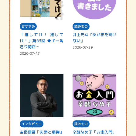
おすすめ
読みもの
「推してけ！ 推して
井上先斗『夜がまだ明け
け！」第63回 ◆『一角
ない』
通り商店…
2026-07-29
2026-07-17
インタビュー
読みもの
吉良信吾『沈黙と爆弾』
辛酸なめ子「お金入門」