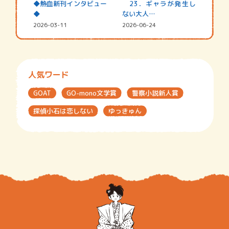
◆熱血新刊インタビュー
23．ギャラが発生し
◆
ない大人…
2026-03-11
2026-06-24
人気ワード
GOAT
GO-mono文学賞
警察小説新人賞
探偵小石は恋しない
ゆっきゅん