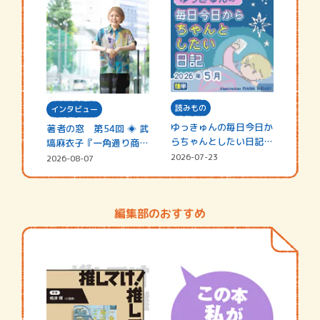
読みもの
インタビュー
ゆっきゅんの毎日今日か
著者の窓 第54回 ◈ 武
らちゃんとしたい日記
塙麻衣子『一角通り商店
☆202…
街の…
2026-07-23
2026-08-07
編集部のおすすめ