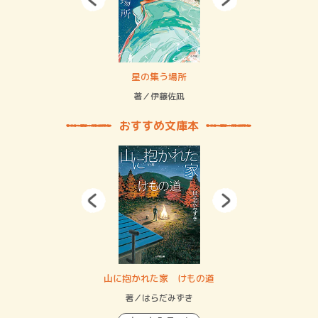
 二重拘束の…
星の集う場所
記憶
緒
著／伊藤佐凪
著／
おすすめ文庫本
・システム
山に抱かれた家 けもの道
神
イン…
著／はらだみずき
著