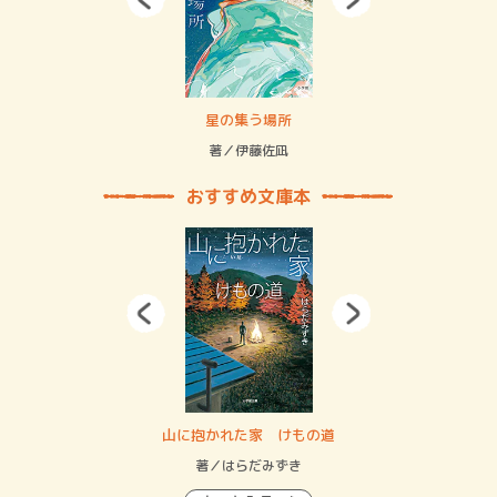
 二重拘束の…
星の集う場所
記憶
緒
著／伊藤佐凪
著／
おすすめ文庫本
・システム
山に抱かれた家 けもの道
神
イン…
著／はらだみずき
著