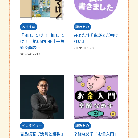
おすすめ
読みもの
「推してけ！ 推して
井上先斗『夜がまだ明け
け！」第63回 ◆『一角
ない』
通り商店…
2026-07-29
2026-07-17
インタビュー
読みもの
吉良信吾『沈黙と爆弾』
辛酸なめ子「お金入門」