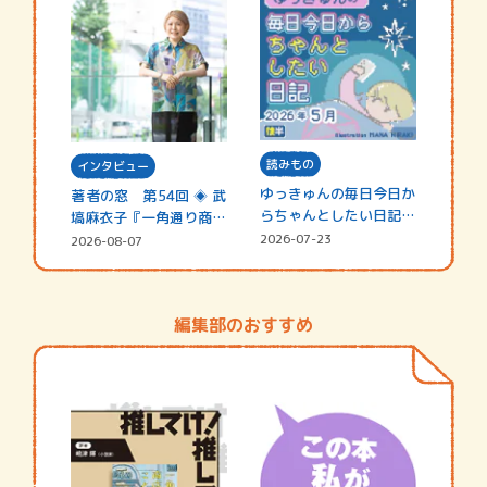
読みもの
インタビュー
ゆっきゅんの毎日今日か
著者の窓 第54回 ◈ 武
らちゃんとしたい日記
塙麻衣子『一角通り商店
☆202…
街の…
2026-07-23
2026-08-07
編集部のおすすめ