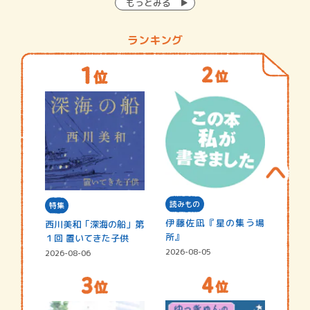
もっとみる
ランキング
読みもの
特集
伊藤佐凪『星の集う場
西川美和「深海の船」第
所』
１回 置いてきた子供
2026-08-05
2026-08-06