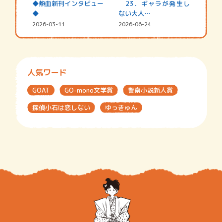
◆熱血新刊インタビュー
23．ギャラが発生し
◆
ない大人…
2026-03-11
2026-06-24
人気ワード
GOAT
GO-mono文学賞
警察小説新人賞
探偵小石は恋しない
ゆっきゅん