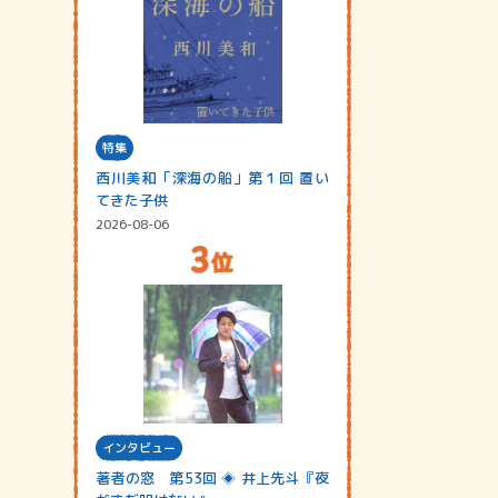
特集
西川美和「深海の船」第１回 置い
てきた子供
2026-08-06
インタビュー
著者の窓 第53回 ◈ 井上先斗『夜