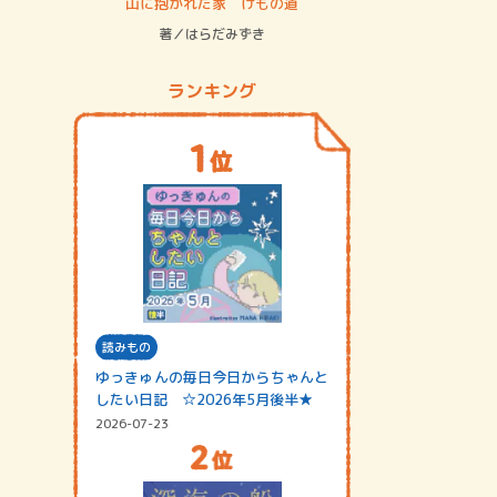
ステム
山に抱かれた家 けもの道
神無島
著／はらだみずき
著／あさ
ランキング
読みもの
ゆっきゅんの毎日今日からちゃんと
したい日記 ☆2026年5月後半★
2026-07-23