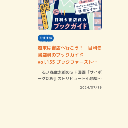
おすすめ
週末は書店へ行こう！ 目利き
書店員のブックガイド
vol.155 ブックファースト練
馬店 林 香公…
石ノ森章太郎のＳＦ漫画『サイボ
ーグ009』のトリビュート小説集。
昭和の東京…
2024/07/19