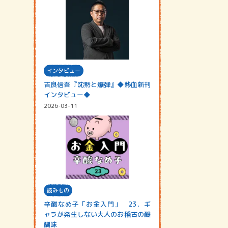
インタビュー
吉良信吾『沈黙と爆弾』◆熱血新刊
インタビュー◆
2026-03-11
読みもの
辛酸なめ子「お金入門」 23．ギ
ャラが発生しない大人のお稽古の醍
醐味