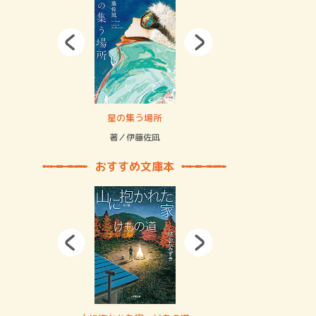
拘束の…
星の集う場所
記憶とツリ
著／伊藤佐凪
著／何 致
おすすめ文庫本