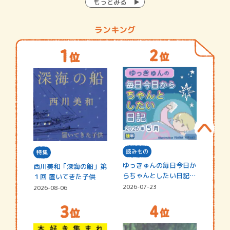
もっとみる
ランキング
読みもの
特集
ゆっきゅんの毎日今日か
西川美和「深海の船」第
らちゃんとしたい日記
１回 置いてきた子供
☆202…
2026-07-23
2026-08-06