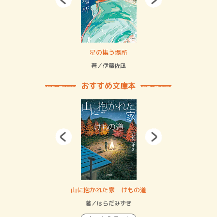
 二重拘束の…
星の集う場所
記憶
緒
著／伊藤佐凪
著／
おすすめ文庫本
・システム
山に抱かれた家 けもの道
神
イン…
著／はらだみずき
著