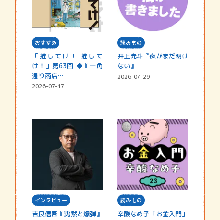
おすすめ
読みもの
「推してけ！ 推して
井上先斗『夜がまだ明け
け！」第63回 ◆『一角
ない』
通り商店…
2026-07-29
2026-07-17
インタビュー
読みもの
吉良信吾『沈黙と爆弾』
辛酸なめ子「お金入門」