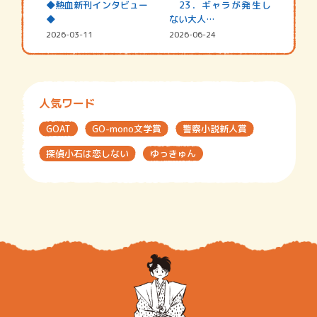
◆熱血新刊インタビュー
23．ギャラが発生し
◆
ない大人…
2026-03-11
2026-06-24
人気ワード
GOAT
GO-mono文学賞
警察小説新人賞
探偵小石は恋しない
ゆっきゅん