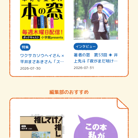
インタビュー
特集
著者の窓 第53回 ◈ 井
ワクサカソウヘイさん ×
上先斗『夜がまだ明けな
平井まさあきさん「スペ
い』
シャ…
2026-07-31
2026-07-30
編集部のおすすめ