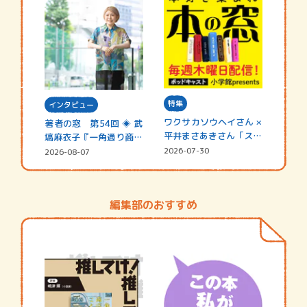
特集
インタビュー
ワクサカソウヘイさん ×
著者の窓 第54回 ◈ 武
平井まさあきさん「スペ
塙麻衣子『一角通り商店
シャ…
街の…
2026-07-30
2026-08-07
編集部のおすすめ