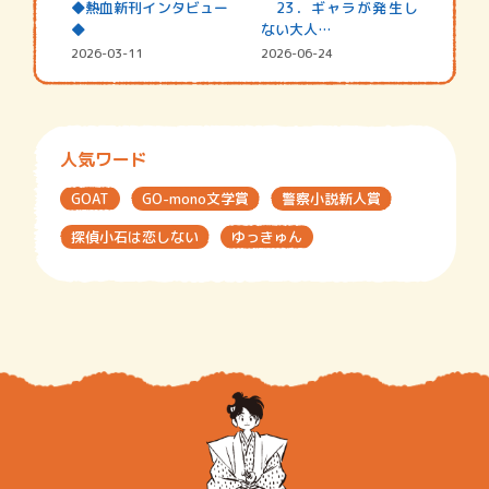
◆熱血新刊インタビュー
23．ギャラが発生し
◆
ない大人…
2026-03-11
2026-06-24
人気ワード
GOAT
GO-mono文学賞
警察小説新人賞
探偵小石は恋しない
ゆっきゅん