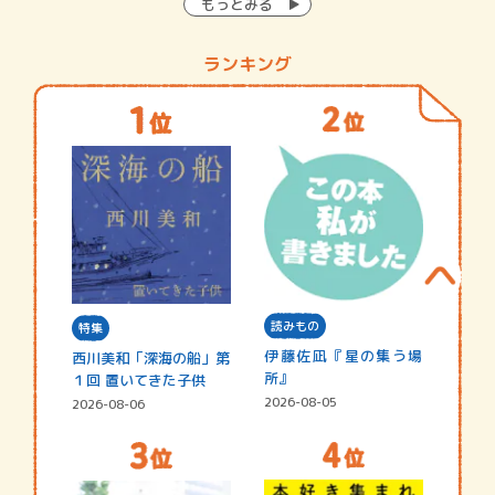
もっとみる
ランキング
読みもの
特集
伊藤佐凪『星の集う場
西川美和「深海の船」第
所』
１回 置いてきた子供
2026-08-05
2026-08-06