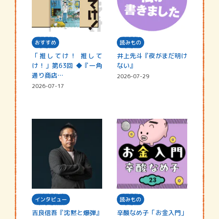
おすすめ
読みもの
「推してけ！ 推して
井上先斗『夜がまだ明け
け！」第63回 ◆『一角
ない』
通り商店…
2026-07-29
2026-07-17
インタビュー
読みもの
吉良信吾『沈黙と爆弾』
辛酸なめ子「お金入門」