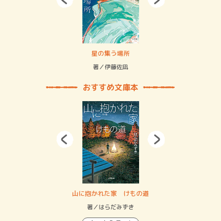
 二重拘束の…
星の集う場所
記憶
緒
著／伊藤佐凪
著／
おすすめ文庫本
・システム
山に抱かれた家 けもの道
神
イン…
著／はらだみずき
著