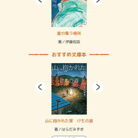
 二重拘束の…
星の集う場所
記憶
緒
著／伊藤佐凪
著／
おすすめ文庫本
・システム
山に抱かれた家 けもの道
神
イン…
著／はらだみずき
著