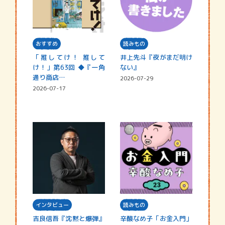
おすすめ
読みもの
「推してけ！ 推して
井上先斗『夜がまだ明け
け！」第63回 ◆『一角
ない』
通り商店…
2026-07-29
2026-07-17
インタビュー
読みもの
吉良信吾『沈黙と爆弾』
辛酸なめ子「お金入門」