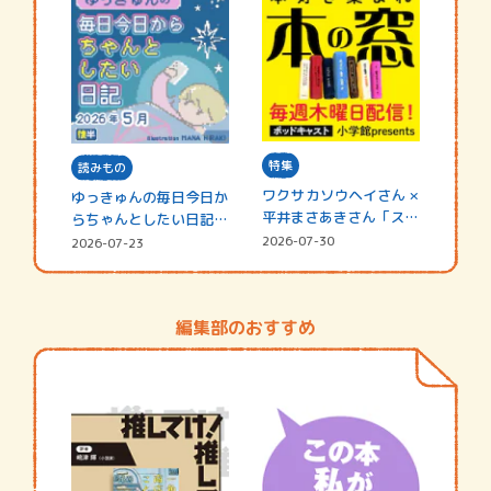
特集
読みもの
ワクサカソウヘイさん ×
ゆっきゅんの毎日今日か
平井まさあきさん「スペ
らちゃんとしたい日記
シャ…
☆202…
2026-07-30
2026-07-23
編集部のおすすめ