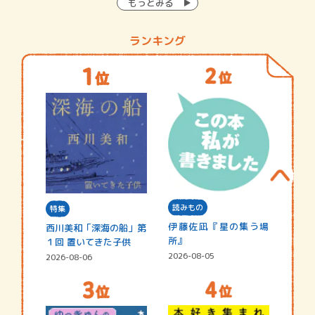
もっとみる
ランキング
読みもの
特集
伊藤佐凪『星の集う場
西川美和「深海の船」第
所』
１回 置いてきた子供
2026-08-05
2026-08-06