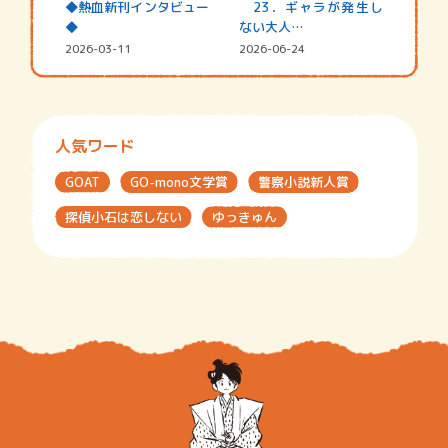
◆熱血新刊インタビュー
23．ギャラが発生し
◆
ない大人…
2026-03-11
2026-06-24
人気ワード
GOAT
GO-mono文学賞
警察小説新人賞
探偵小石は恋しない
ゆっきゅん