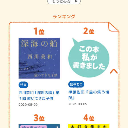
もっとみる
ランキング
読みもの
特集
伊藤佐凪『星の集う場
西川美和「深海の船」第
所』
１回 置いてきた子供
2026-08-05
2026-08-06