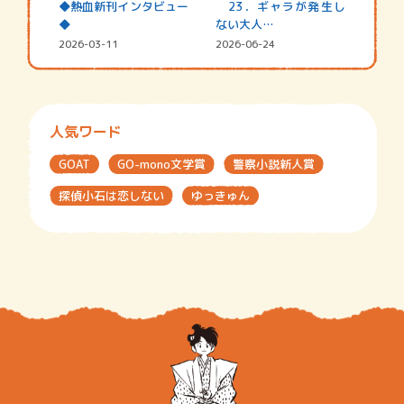
◆熱血新刊インタビュー
23．ギャラが発生し
◆
ない大人…
2026-03-11
2026-06-24
人気ワード
GOAT
GO-mono文学賞
警察小説新人賞
探偵小石は恋しない
ゆっきゅん