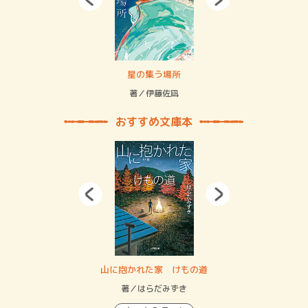
 二重拘束の…
星の集う場所
記憶
緒
著／伊藤佐凪
著／
おすすめ文庫本
・システム
山に抱かれた家 けもの道
神
イン…
著／はらだみずき
著