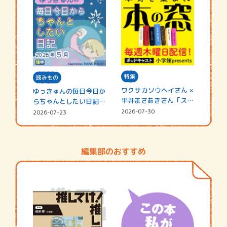
特集
読みもの
ワクサカソウヘイさん ×
ゆっきゅんの毎日今日か
平井まさあきさん「スペ
らちゃんとしたい日記
シャ…
☆202…
2026-07-30
2026-07-23
編集部のおすすめ