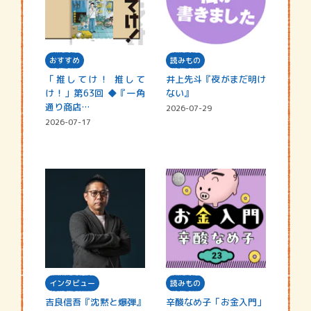
おすすめ
読みもの
「推してけ！ 推して
井上先斗『夜がまだ明け
け！」第63回 ◆『一角
ない』
通り商店…
2026-07-29
2026-07-17
インタビュー
読みもの
吉良信吾『沈黙と爆弾』
辛酸なめ子「お金入門」