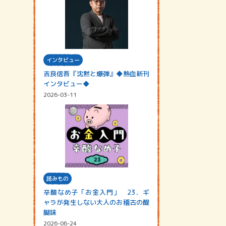
インタビュー
吉良信吾『沈黙と爆弾』◆熱血新刊
インタビュー◆
2026-03-11
読みもの
辛酸なめ子「お金入門」 23．ギ
ャラが発生しない大人のお稽古の醍
醐味
2026-06-24