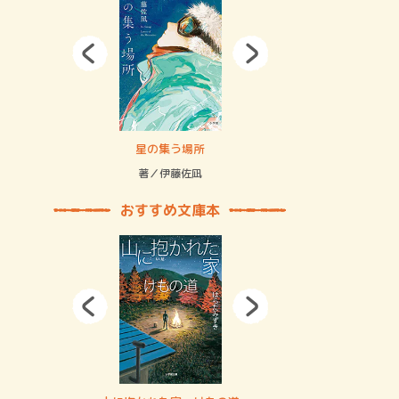
拘束の…
星の集う場所
記憶とツリ
著／伊藤佐凪
著／何 致
おすすめ文庫本