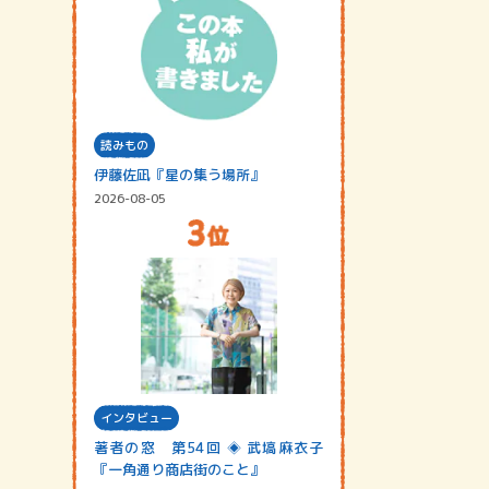
読みもの
伊藤佐凪『星の集う場所』
2026-08-05
インタビュー
著者の窓 第54回 ◈ 武塙麻衣子
『一角通り商店街のこと』