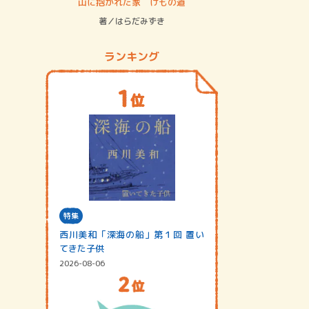
ステム
山に抱かれた家 けもの道
神無島
著／はらだみずき
著／あさ
ランキング
特集
西川美和「深海の船」第１回 置い
てきた子供
2026-08-06