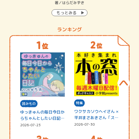
イン…
著／はらだみずき
著
もっとみる
ランキング
特集
読みもの
ワクサカソウヘイさん ×
ゆっきゅんの毎日今日か
平井まさあきさん「スペ
らちゃんとしたい日記
シャ…
☆202…
2026-07-30
2026-07-23