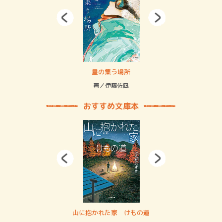
 二重拘束の…
星の集う場所
記憶
緒
著／伊藤佐凪
著／
おすすめ文庫本
・システム
山に抱かれた家 けもの道
神