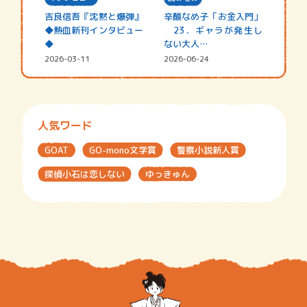
吉良信吾『沈黙と爆弾』
辛酸なめ子「お金入門」
◆熱血新刊インタビュー
23．ギャラが発生し
◆
ない大人…
2026-03-11
2026-06-24
人気ワード
GOAT
GO-mono文学賞
警察小説新人賞
探偵小石は恋しない
ゆっきゅん