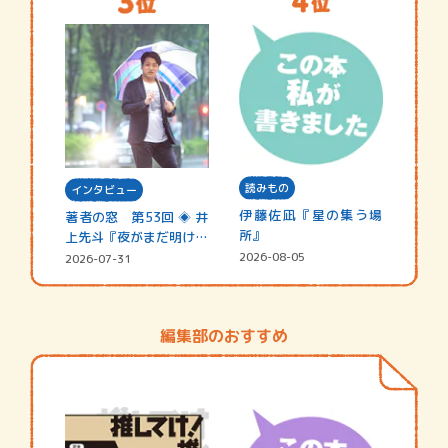
読みもの
インタビュー
伊藤佐凪『星の集う場
著者の窓 第53回 ◈ 井
所』
上先斗『夜がまだ明けな
い』
2026-08-05
2026-07-31
編集部のおすすめ