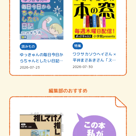
特集
読みもの
ワクサカソウヘイさん ×
ゆっきゅんの毎日今日か
平井まさあきさん「スペ
らちゃんとしたい日記
シャ…
☆202…
2026-07-30
2026-07-23
編集部のおすすめ