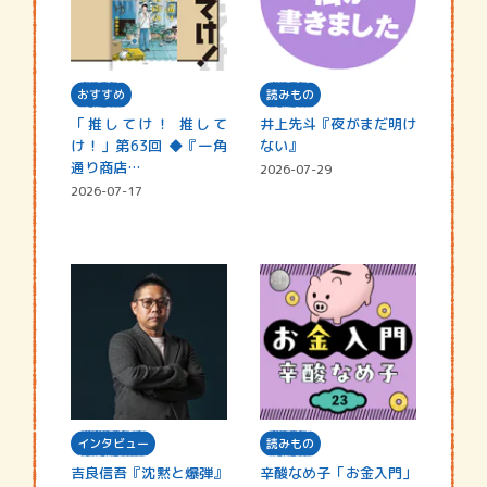
おすすめ
読みもの
「推してけ！ 推して
井上先斗『夜がまだ明け
け！」第63回 ◆『一角
ない』
通り商店…
2026-07-29
2026-07-17
インタビュー
読みもの
吉良信吾『沈黙と爆弾』
辛酸なめ子「お金入門」