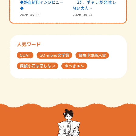
◆熱血新刊インタビュー
23．ギャラが発生し
◆
ない大人…
2026-03-11
2026-06-24
人気ワード
GOAT
GO-mono文学賞
警察小説新人賞
探偵小石は恋しない
ゆっきゅん