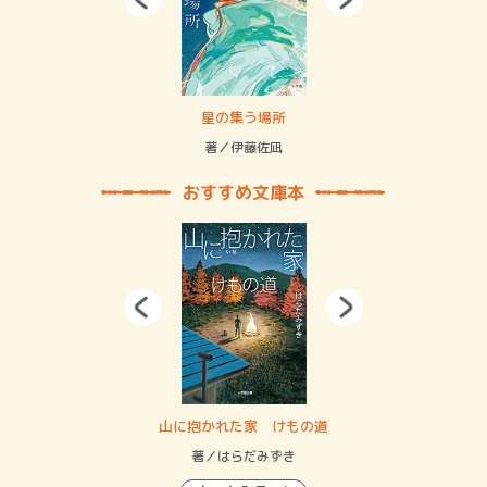
 二重拘束の…
星の集う場所
記憶
緒
著／伊藤佐凪
著／
おすすめ文庫本
・システム
山に抱かれた家 けもの道
神
イン…
著／はらだみずき
著