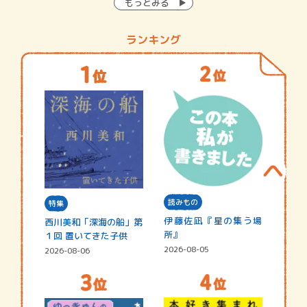
もっとみる
ランキング
読みもの
特集
伊藤佐凪『星の集う場
西川美和「深海の船」第
所』
１回 置いてきた子供
2026-08-05
2026-08-06