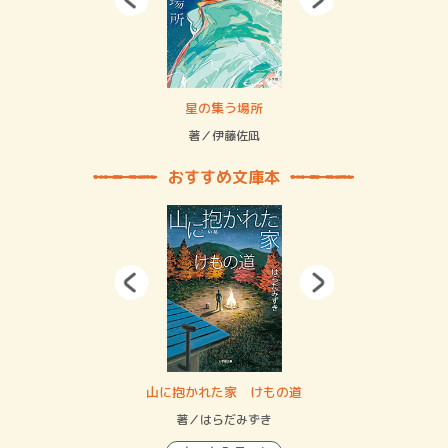
 二重拘束の…
星の集う場所
記憶
緒
著／伊藤佐凪
著／
おすすめ文庫本
・システム
山に抱かれた家 けもの道
神
イン…
著／はらだみずき
著