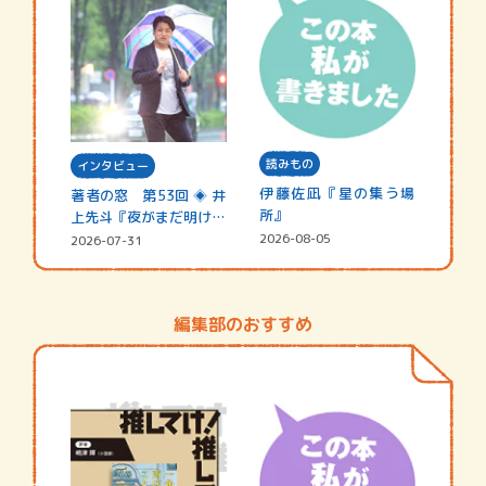
読みもの
インタビュー
伊藤佐凪『星の集う場
著者の窓 第53回 ◈ 井
所』
上先斗『夜がまだ明けな
い』
2026-08-05
2026-07-31
編集部のおすすめ