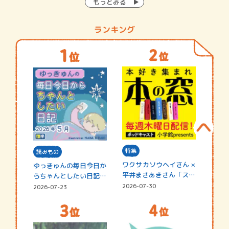
もっとみる
ランキング
特集
読みもの
ワクサカソウヘイさん ×
ゆっきゅんの毎日今日か
平井まさあきさん「スペ
らちゃんとしたい日記
シャ…
☆202…
2026-07-30
2026-07-23