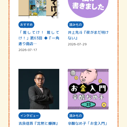
おすすめ
読みもの
「推してけ！ 推して
井上先斗『夜がまだ明け
け！」第63回 ◆『一角
ない』
通り商店…
2026-07-29
2026-07-17
インタビュー
読みもの
吉良信吾『沈黙と爆弾』
辛酸なめ子「お金入門」