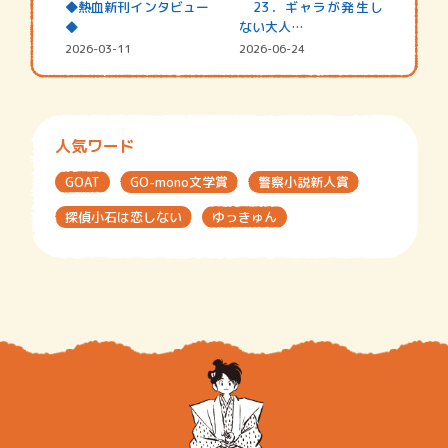
◆熱血新刊インタビュー
23．ギャラが発生し
◆
ない大人…
2026-03-11
2026-06-24
人気ワード
GOAT
GO-mono文学賞
警察小説新人賞
探偵小石は恋しない
ゆっきゅん