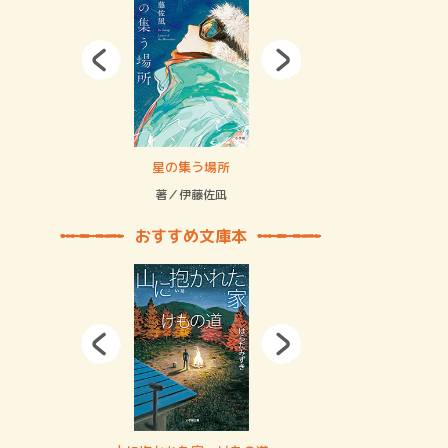
拘束の…
星の集う場所
記憶とツリ
著／伊藤佐凪
著／何 致
おすすめ文庫本