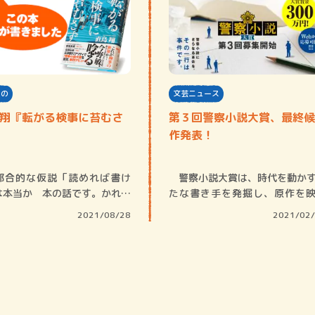
もの
文芸ニュース
 翔『転がる検事に苔むさ
第３回警察小説大賞、最終候
作発表！
都合的な仮説「読めれば書け
警察小説大賞は、時代を動か
は本当か 本の話です。かれこ
たな書き手を発掘し、原作を
十数年前、…
化、コミック…
2021/08/28
2021/02