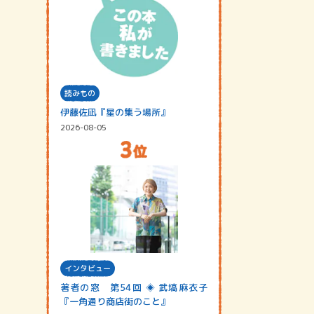
読みもの
伊藤佐凪『星の集う場所』
2026-08-05
インタビュー
著者の窓 第54回 ◈ 武塙麻衣子
『一角通り商店街のこと』