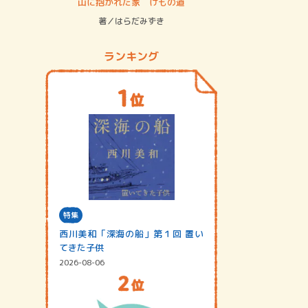
ステム
山に抱かれた家 けもの道
神無島
著／はらだみずき
著／あさ
ランキング
特集
西川美和「深海の船」第１回 置い
てきた子供
2026-08-06