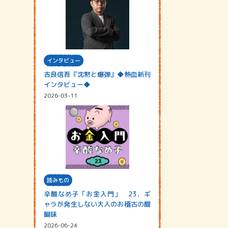
インタビュー
吉良信吾『沈黙と爆弾』◆熱血新刊
インタビュー◆
2026-03-11
読みもの
辛酸なめ子「お金入門」 23．ギ
ャラが発生しない大人のお稽古の醍
醐味
2026-06-24