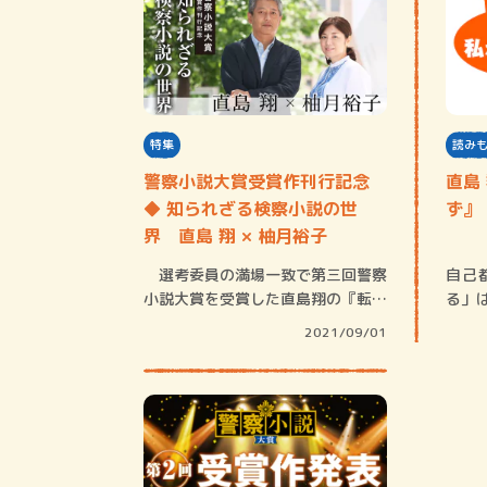
特集
読み
警察小説大賞受賞作刊行記念
直島
◆ 知られざる検察小説の世
ず』
界 直島 翔 × 柚月裕子
選考委員の満場一致で第三回警察
自己
小説大賞を受賞した直島翔の『転が
る」
る検事に苔む…
れ三
2021/09/01