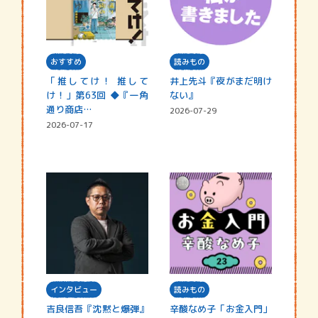
おすすめ
読みもの
「推してけ！ 推して
井上先斗『夜がまだ明け
け！」第63回 ◆『一角
ない』
通り商店…
2026-07-29
2026-07-17
インタビュー
読みもの
吉良信吾『沈黙と爆弾』
辛酸なめ子「お金入門」