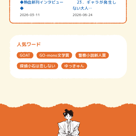
◆熱血新刊インタビュー
23．ギャラが発生し
◆
ない大人…
2026-03-11
2026-06-24
人気ワード
GOAT
GO-mono文学賞
警察小説新人賞
探偵小石は恋しない
ゆっきゅん