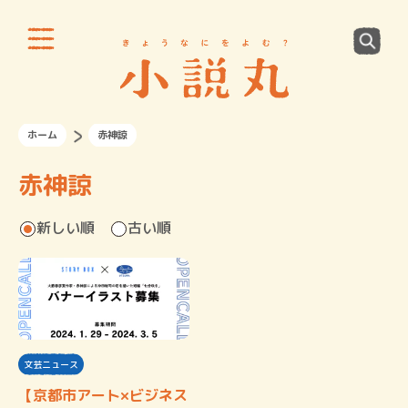
ホーム
赤神諒
赤神諒
新しい順
古い順
文芸ニュース
【京都市アート×ビジネス