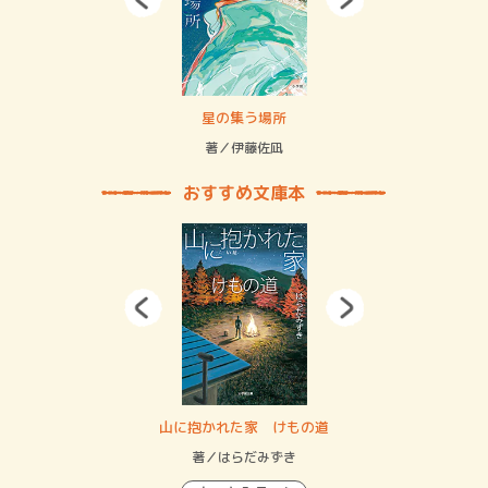
 二重拘束の…
星の集う場所
記憶
緒
著／伊藤佐凪
著／
おすすめ文庫本
・システム
山に抱かれた家 けもの道
神
イン…
著／はらだみずき
著