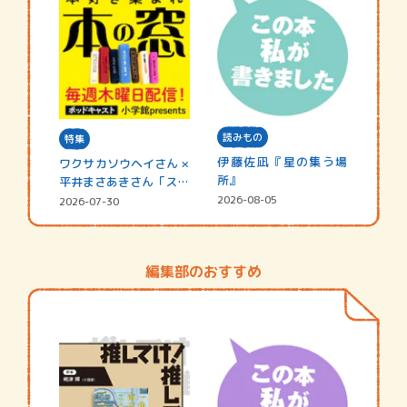
読みもの
特集
伊藤佐凪『星の集う場
ワクサカソウヘイさん ×
所』
平井まさあきさん「スペ
シャ…
2026-08-05
2026-07-30
編集部のおすすめ