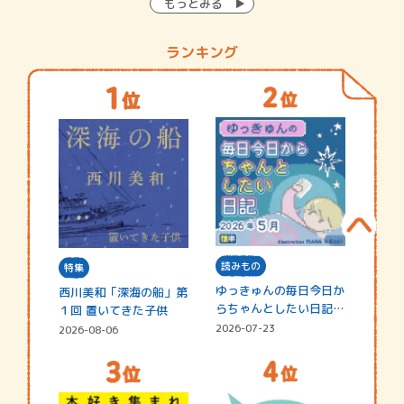
もっとみる
ランキング
読みもの
特集
ゆっきゅんの毎日今日か
西川美和「深海の船」第
らちゃんとしたい日記
１回 置いてきた子供
☆202…
2026-07-23
2026-08-06