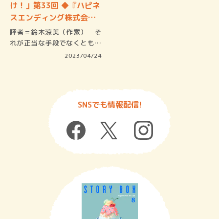
け！」第33回 ◆『ハピネ
スエンディング株式会
社』…
評者＝鈴木涼美（作家） そ
れが正当な手段でなくとも
非常識な…
2023/04/24
SNSでも情報配信!