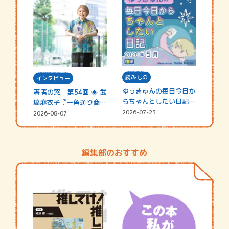
読みもの
インタビュー
ゆっきゅんの毎日今日か
著者の窓 第54回 ◈ 武
らちゃんとしたい日記
塙麻衣子『一角通り商店
☆202…
街の…
2026-07-23
2026-08-07
編集部のおすすめ