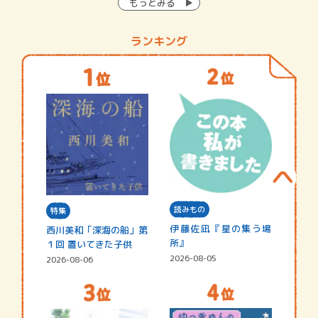
もっとみる
ランキング
読みもの
特集
伊藤佐凪『星の集う場
西川美和「深海の船」第
所』
１回 置いてきた子供
2026-08-05
2026-08-06