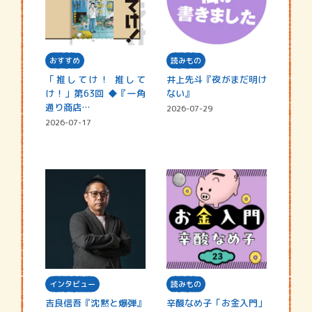
おすすめ
読みもの
「推してけ！ 推して
井上先斗『夜がまだ明け
け！」第63回 ◆『一角
ない』
通り商店…
2026-07-29
2026-07-17
インタビュー
読みもの
吉良信吾『沈黙と爆弾』
辛酸なめ子「お金入門」