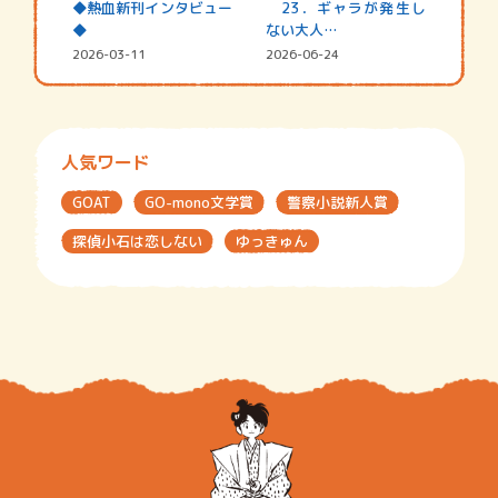
◆熱血新刊インタビュー
23．ギャラが発生し
◆
ない大人…
2026-03-11
2026-06-24
人気ワード
GOAT
GO-mono文学賞
警察小説新人賞
探偵小石は恋しない
ゆっきゅん