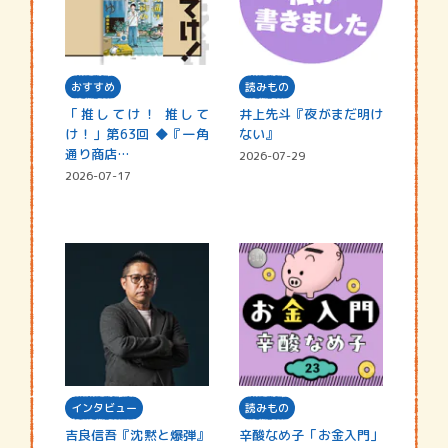
おすすめ
読みもの
「推してけ！ 推して
井上先斗『夜がまだ明け
け！」第63回 ◆『一角
ない』
通り商店…
2026-07-29
2026-07-17
インタビュー
読みもの
吉良信吾『沈黙と爆弾』
辛酸なめ子「お金入門」