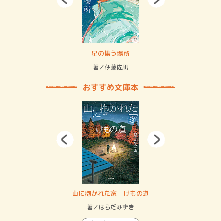
 二重拘束の…
星の集う場所
記憶
緒
著／伊藤佐凪
著／
おすすめ文庫本
・システム
山に抱かれた家 けもの道
神
イン…
著／はらだみずき
著