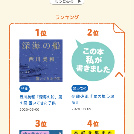
もっとみる
ランキング
読みもの
特集
伊藤佐凪『星の集う場
西川美和「深海の船」第
所』
１回 置いてきた子供
2026-08-05
2026-08-06