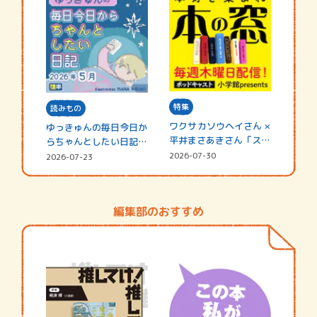
特集
読みもの
ワクサカソウヘイさん ×
ゆっきゅんの毎日今日か
平井まさあきさん「スペ
らちゃんとしたい日記
シャ…
☆202…
2026-07-30
2026-07-23
編集部のおすすめ