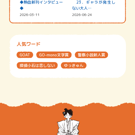
◆熱血新刊インタビュー
23．ギャラが発生し
◆
ない大人…
2026-03-11
2026-06-24
人気ワード
GOAT
GO-mono文学賞
警察小説新人賞
探偵小石は恋しない
ゆっきゅん