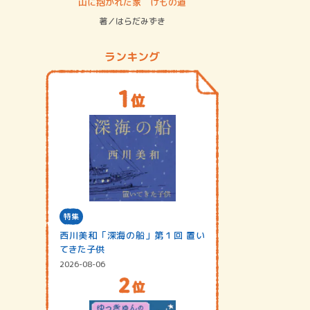
ステム
山に抱かれた家 けもの道
神無島
著／はらだみずき
著／あさ
ランキング
特集
西川美和「深海の船」第１回 置い
てきた子供
2026-08-06