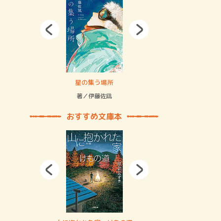
拘束の…
星の集う場所
記憶とツリ
著／伊藤佐凪
著／何 致
おすすめ文庫本