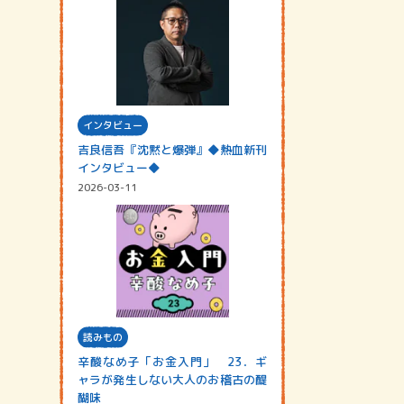
インタビュー
吉良信吾『沈黙と爆弾』◆熱血新刊
インタビュー◆
2026-03-11
読みもの
辛酸なめ子「お金入門」 23．ギ
ャラが発生しない大人のお稽古の醍
醐味