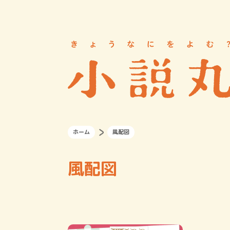
ホーム
風配図
風配図