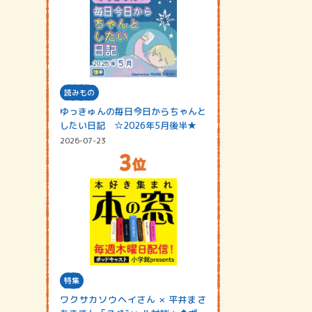
読みもの
ゆっきゅんの毎日今日からちゃんと
したい日記 ☆2026年5月後半★
2026-07-23
特集
ワクサカソウヘイさん × 平井まさ