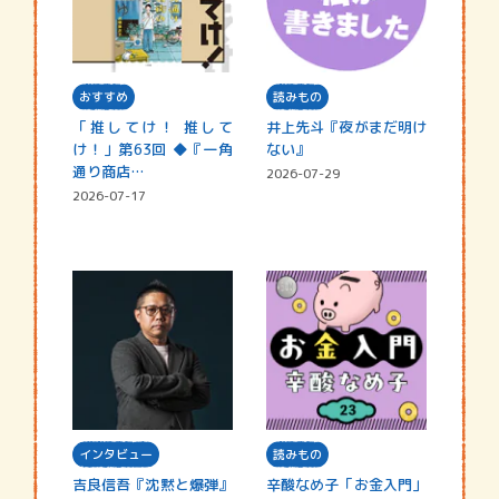
おすすめ
読みもの
「推してけ！ 推して
井上先斗『夜がまだ明け
け！」第63回 ◆『一角
ない』
通り商店…
2026-07-29
2026-07-17
インタビュー
読みもの
吉良信吾『沈黙と爆弾』
辛酸なめ子「お金入門」