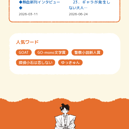
◆熱血新刊インタビュー
23．ギャラが発生し
◆
ない大人…
2026-03-11
2026-06-24
人気ワード
GOAT
GO-mono文学賞
警察小説新人賞
探偵小石は恋しない
ゆっきゅん