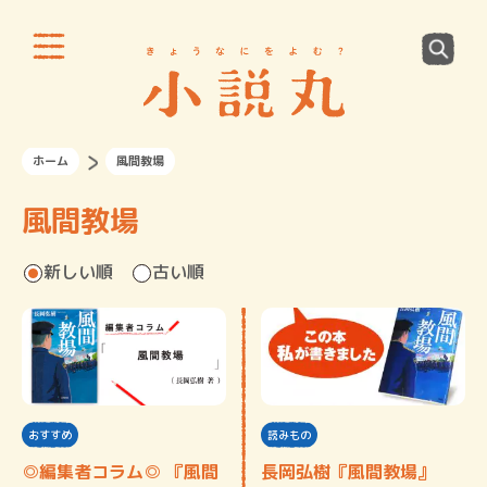
ホーム
風間教場
風間教場
新しい順
古い順
おすすめ
読みもの
◎編集者コラム◎ 『風間
長岡弘樹『風間教場』