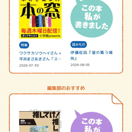
読みもの
特集
伊藤佐凪『星の集う場
ワクサカソウヘイさん ×
所』
平井まさあきさん「スペ
シャ…
2026-08-05
2026-07-30
編集部のおすすめ