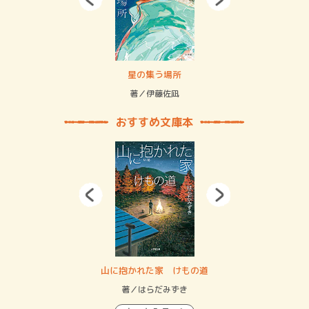
 二重拘束の…
星の集う場所
記憶
緒
著／伊藤佐凪
著／
おすすめ文庫本
・システム
山に抱かれた家 けもの道
神
イン…
著／はらだみずき
著