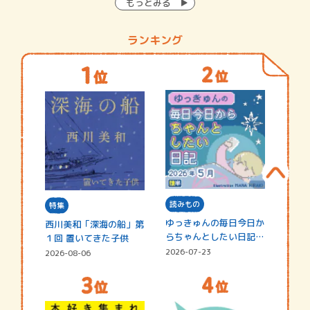
もっとみる
ランキング
読みもの
特集
ゆっきゅんの毎日今日か
西川美和「深海の船」第
らちゃんとしたい日記
１回 置いてきた子供
☆202…
2026-07-23
2026-08-06