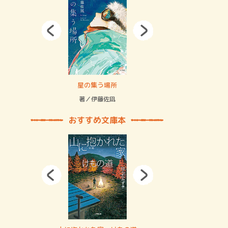
拘束の…
星の集う場所
記憶とツリ
著／伊藤佐凪
著／何 致
おすすめ文庫本