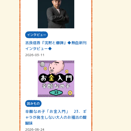
インタビュー
吉良信吾『沈黙と爆弾』◆熱血新刊
インタビュー◆
2026-03-11
読みもの
辛酸なめ子「お金入門」 23．ギ
ャラが発生しない大人のお稽古の醍
醐味
2026-06-24