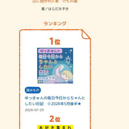
ステム
山に抱かれた家 けもの道
神無島
著／はらだみずき
著／あさ
ランキング
読みもの
ゆっきゅんの毎日今日からちゃんと
したい日記 ☆2026年5月後半★
2026-07-23