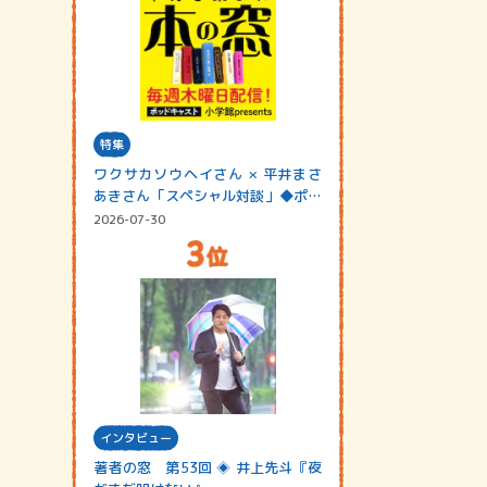
特集
ワクサカソウヘイさん × 平井まさ
あきさん「スペシャル対談」◆ポッ
ドキャスト…
2026-07-30
インタビュー
著者の窓 第53回 ◈ 井上先斗『夜