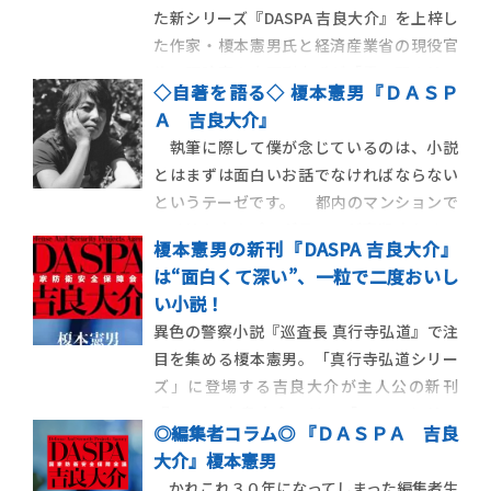
た新シリーズ『DASPA 吉良大介』を上梓し
た作家・榎本憲男氏と経済産業省の現役官
僚で評論家の中野剛志氏が「霞ヶ関のリア
◇自著を語る◇ 榎本憲男『ＤＡＳＰ
ル」を本音で語った。「コロナ」という非
Ａ 吉良大介』
常事態に直面したいま、「日本」はどうあ
執筆に際して僕が念じているのは、小説
るべきなのか？全３回でお届けします。 新
とはまずは面白いお話でなければならない
シリーズ『D […]
というテーゼです。 都内のマンションで
アメリカ人のプログラマーが毒殺される。
榎本憲男の新刊『DASPA 吉良大介』
その手口から外国の関与が見えてきて、さら
は“面白くて深い”、一粒で二度おいし
にテロの様相を呈してくる。と同時に日本
い小説！
の国会ではスパイ防止法が、アメリカの要
異色の警察小説『巡査長 真行寺弘道』で注
請を受ける形で審議されているも […]
目を集める榎本憲男。「真行寺弘道シリー
ズ」に登場する吉良大介が主人公の新刊
『DASPA 吉良大介』は、「DASPAシリー
◎編集者コラム◎ 『ＤＡＳＰＡ 吉良
ズ」の第一作目。著者が目指したのは、お
大介』榎本憲男
話の面白さと同時に深部を孕んだ一粒で二
かれこれ３０年になってしまった編集者生