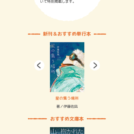
いて特別掲載します。
新刊＆おすすめ単行本
 二重拘束の…
星の集う場所
記憶
緒
著／伊藤佐凪
著／
おすすめ文庫本