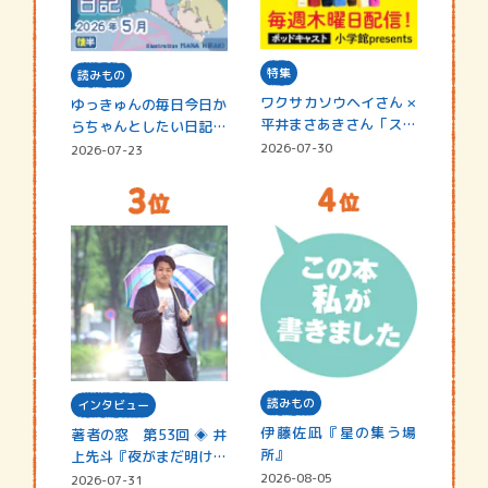
特集
読みもの
ワクサカソウヘイさん ×
ゆっきゅんの毎日今日か
平井まさあきさん「スペ
らちゃんとしたい日記
シャ…
☆202…
2026-07-30
2026-07-23
読みもの
インタビュー
伊藤佐凪『星の集う場
著者の窓 第53回 ◈ 井
所』
上先斗『夜がまだ明けな
い』
2026-08-05
2026-07-31