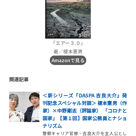
『エアー３.０』
著／榎本憲男
Amazonで見る
関連記事
＜新シリーズ『DASPA 吉良大介』発
刊記念スペシャル対談＞ 榎本憲男（作
家）×中野剛志（評論家） 「コロナと
国家」【第１回】国家公務員とナショ
ナリズム
警察キャリア官僚・吉良大介を主人公とし