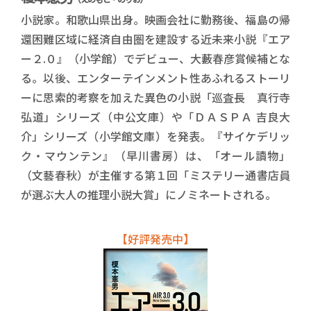
小説家。和歌山県出身。映画会社に勤務後、福島の帰
還困難区域に経済自由圏を建設する近未来小説『エア
ー２.０』（小学館）でデビュー、大藪春彦賞候補とな
る。以後、エンターテインメント性あふれるストーリ
ーに思索的考察を加えた異色の小説「巡査長 真行寺
弘道」シリーズ（中公文庫）や「ＤＡＳＰＡ 吉良大
介」シリーズ（小学館文庫）を発表。『サイケデリッ
ク・マウンテン』（早川書房）は、「オール讀物」
（文藝春秋）が主催する第１回「ミステリー通書店員
が選ぶ大人の推理小説大賞」にノミネートされる。
【好評発売中】