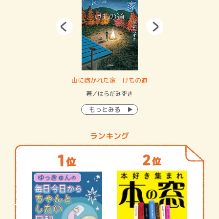
・システム
山に抱かれた家 けもの道
神
イン…
著／はらだみずき
著
もっとみる
ランキング