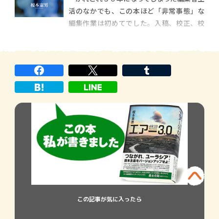
度おいしい小説。著者にお話を伺いまし
活のなかでも、この本ほど「非常事態」な
た。 自著を語 […]
編集作業は初めてでした。入稿、校正、校
了とまさに「コロナ禍」とともに進行して
いきました。思い起こせば、初稿ゲラの校
正を著者の榎本憲男さんから受け取ったの
は、５月上旬の吉祥寺の喫茶店。４月１６
日に発令された「緊急事態宣言」によって、
地上から人の
この記事が気に入ったら