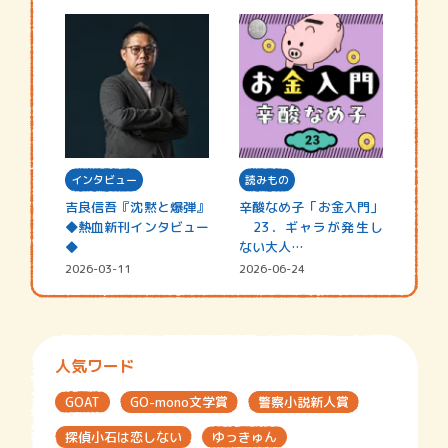
インタビュー
読みもの
吉良信吾『沈黙と爆弾』
辛酸なめ子「お金入門」
◆熱血新刊インタビュー
23．ギャラが発生し
◆
ない大人…
2026-03-11
2026-06-24
人気ワード
GOAT
GO-mono文学賞
警察小説新人賞
探偵小石は恋しない
ゆっきゅん