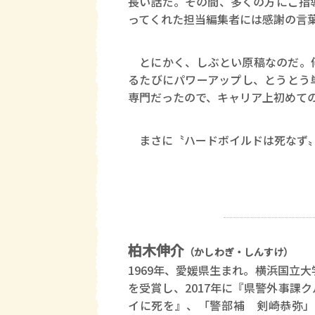
長い話だ。その間、多くの方にご指
ってくれた担当編集者には感謝の言
とにかく、しぶとい原稿なのだ。何
るたびにパワーアップし、とうとう
専門だったので、キャリア上初めて
まさに〝ハードボイルドは死なず〟
柏木伸介
（かしわぎ・しんすけ）
1969年、愛媛県生まれ。横浜国立
を受賞し、2017年に『県警外事課
イに死を』、「警部補 剣崎恭弥」