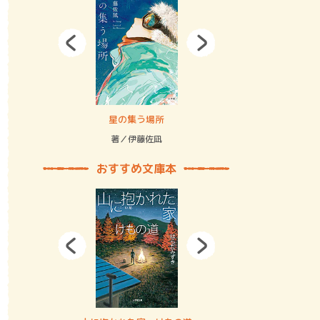
拘束の…
星の集う場所
記憶とツリ
著／伊藤佐凪
著／何 致
おすすめ文庫本