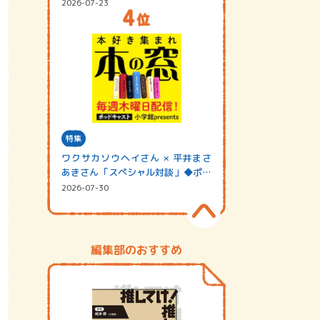
2026-07-23
特集
ワクサカソウヘイさん × 平井まさ
あきさん「スペシャル対談」◆ポッ
ドキャスト…
2026-07-30
編集部のおすすめ