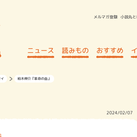
メルマガ登録
小説丸と
ニュース
読みもの
おすすめ
セイ
柏木伸介『革命の血』
』
2024/02/07
血