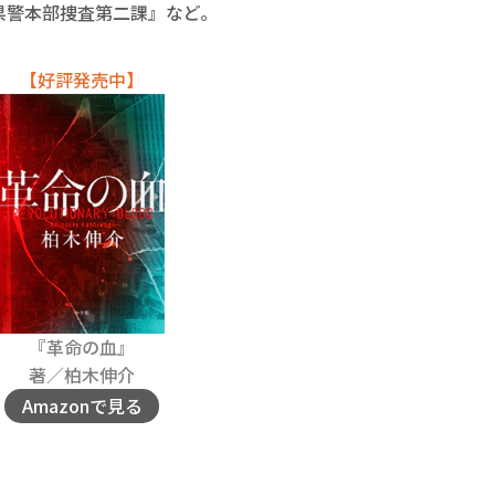
県警本部捜査第二課』など。
【好評発売中】
『革命の血』
著／柏木伸介
Amazonで見る