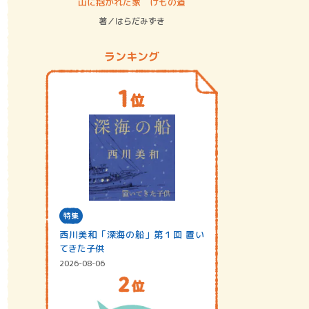
ステム
山に抱かれた家 けもの道
神無島
著／はらだみずき
著／あさ
ランキング
特集
西川美和「深海の船」第１回 置い
てきた子供
2026-08-06