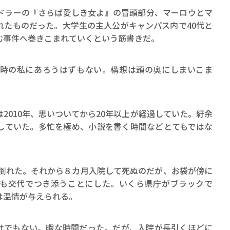
ラーの『さらば愛しき女よ』の冒頭部分、マーロウとマ
れたものだった。大学生の主人公がキャンパス内で40代と
む事件へ巻きこまれていくという筋書きだ。
時の私にあろうはずもない。構想は頭の奥にしまいこま
010年、思いついてから20年以上が経過していた。紆余
していた。多忙を極め、小説を書く時間などとてもではな
が倒れた。それから８カ月入院して死ぬのだが、お袋が傍に
も交代でつき添うことにした。いくら県庁がブラックで
は温情が与えられる。
でもない。暇な時間だった。だが、入院が長引くほどに