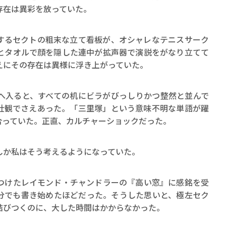
ロボット・イン・ザ・シ
存在は異彩を放っていた。
著／デボラ・イン…
るセクトの粗末な立て看板が、オシャレなテニスサーク
とタオルで顔を隠した連中が拡声器で演説をがなり立てて
えにその存在は異様に浮き上がっていた。
入ると、すべての机にビラがびっしりかつ整然と並んで
壮観でさえあった。「三里塚」という意味不明な単語が躍
合っていた。正直、カルチャーショックだった。
か私はそう考えるようになっていた。
けたレイモンド・チャンドラーの『高い窓』に感銘を受
分でも書き始めたほどだった。そうした思いと、極左セク
結びつくのに、大した時間はかからなかった。