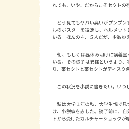
れでも、いや、だからこそセクトの
どう見てもヤバい臭いがプンプンす
ルのポスターを凌駕し、ヘルメット
いる。ほんの４、５人だが、少数ゆ
朝、もしくは昼休み明けに講義室へ
いる。その様子は異様というより、
り、某セクトと某セクトがディスり
この状況を小説に書きたい。いつし
私は大学１年の秋、大学生協で見つ
け、小説家を志した。読了前に、自
トから受けたカルチャーショックが