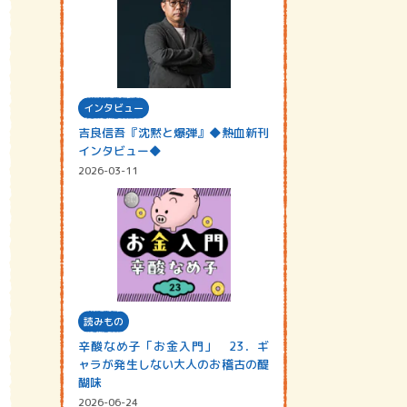
インタビュー
吉良信吾『沈黙と爆弾』◆熱血新刊
インタビュー◆
2026-03-11
読みもの
辛酸なめ子「お金入門」 23．ギ
ャラが発生しない大人のお稽古の醍
醐味
2026-06-24