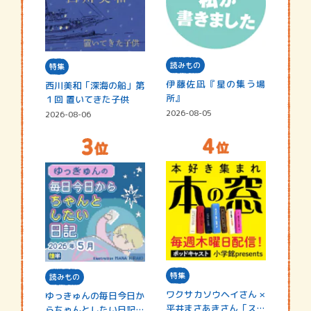
読みもの
特集
伊藤佐凪『星の集う場
西川美和「深海の船」第
所』
１回 置いてきた子供
2026-08-05
2026-08-06
特集
読みもの
ワクサカソウヘイさん ×
ゆっきゅんの毎日今日か
平井まさあきさん「スペ
らちゃんとしたい日記