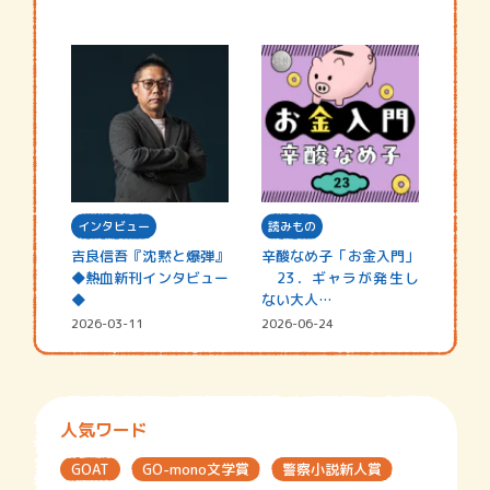
インタビュー
読みもの
吉良信吾『沈黙と爆弾』
辛酸なめ子「お金入門」
◆熱血新刊インタビュー
23．ギャラが発生し
◆
ない大人…
2026-03-11
2026-06-24
人気ワード
GOAT
GO-mono文学賞
警察小説新人賞