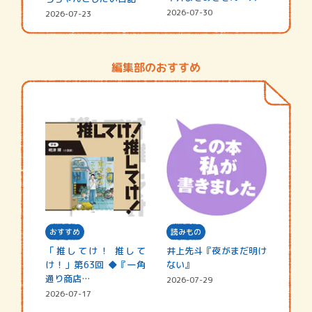
シャ…
☆202…
2026-07-30
2026-07-23
編集部のおすすめ
おすすめ
読みもの
「推してけ！ 推して
井上先斗『夜がまだ明け
け！」第63回 ◆『一角
ない』
通り商店…
2026-07-29
2026-07-17