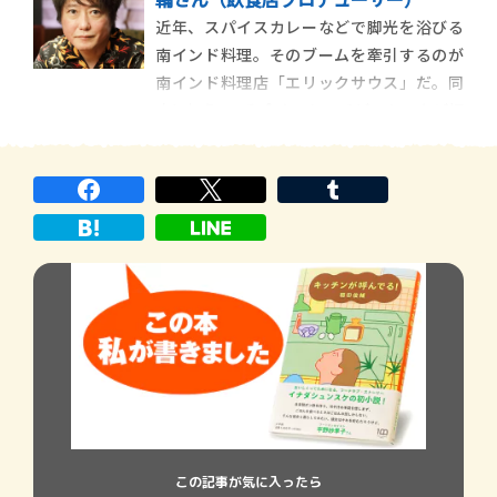
は受動的な食事をしない。自分の好きな味
近年、スパイスカレーなどで脚光を浴びる
世界、というものを明確に確立しているか
南インド料理。そのブームを牽引するのが
ら、自炊はもちろん、レディメイドの食べ
南インド料理店「エリックサウス」だ。同
物が向こうからやって
店に加えて、和食やフレンチビストロなど幅
広い分野のレストラン25店舗を経営する円
相フードサービス。そのすべてのメニュー監
修、レシピ開発に携わる稲田俊輔さんの
「美味しい」の秘訣に迫る。
この記事が気に入ったら