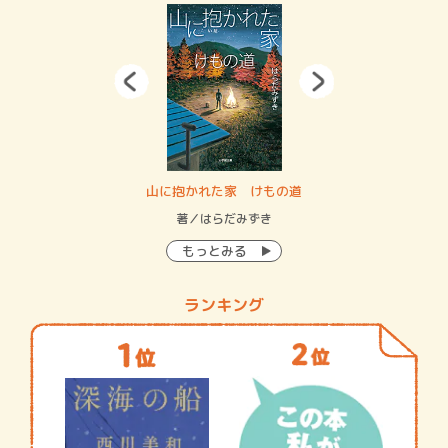
・システム
山に抱かれた家 けもの道
神
イン…
著／はらだみずき
著
もっとみる
ランキング