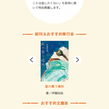
ことは話したくない」も前号に続
いて特別掲載します。
新刊＆おすすめ単行本
 二重拘束の…
星の集う場所
記憶
緒
著／伊藤佐凪
著／
おすすめ文庫本