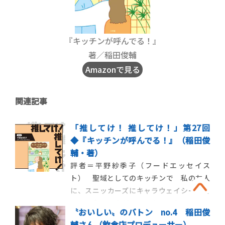
『キッチンが呼んでる！』
著／稲田俊輔
Amazonで見る
関連記事
「推してけ！ 推してけ！」第27回
◆『キッチンが呼んでる！』（稲田俊
輔・著）
評者＝平野紗季子（フードエッセイス
ト） 聖域としてのキッチンで 私の友人
に、スニッカーズにキャラウェイシードを
つけて食べる女がいる。なんでもキャラウ
〝おいしい〟のバトン no.4 稲田俊
ェイはピーナッツと合うのだという。彼女
輔さん（飲食店プロデューサー）