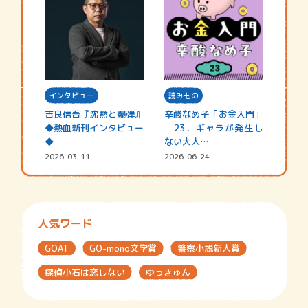
インタビュー
読みもの
吉良信吾『沈黙と爆弾』
辛酸なめ子「お金入門」
◆熱血新刊インタビュー
23．ギャラが発生し
◆
ない大人…
2026-03-11
2026-06-24
人気ワード
GOAT
GO-mono文学賞
警察小説新人賞
探偵小石は恋しない
ゆっきゅん