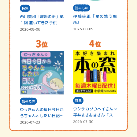
読みもの
特集
伊藤佐凪『星の集う場
西川美和「深海の船」第
所』
１回 置いてきた子供
2026-08-05
2026-08-06
特集
読みもの
ワクサカソウヘイさん ×
ゆっきゅんの毎日今日か
平井まさあきさん「スペ
らちゃんとしたい日記
シャ…
☆202…
2026-07-30
2026-07-23