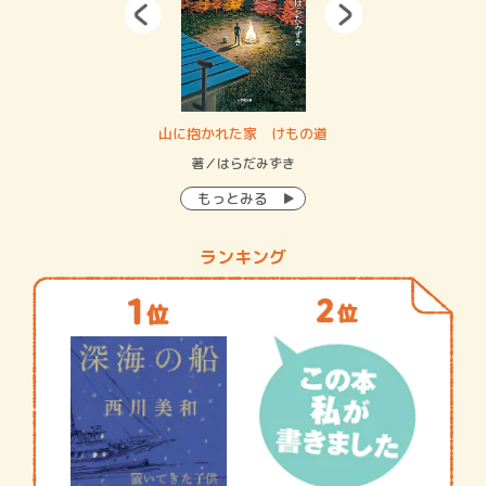
・システム
山に抱かれた家 けもの道
神
イン…
著／はらだみずき
著
もっとみる
ランキング