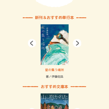
新刊＆おすすめ単行本
 二重拘束の…
星の集う場所
記憶
緒
著／伊藤佐凪
著／
おすすめ文庫本