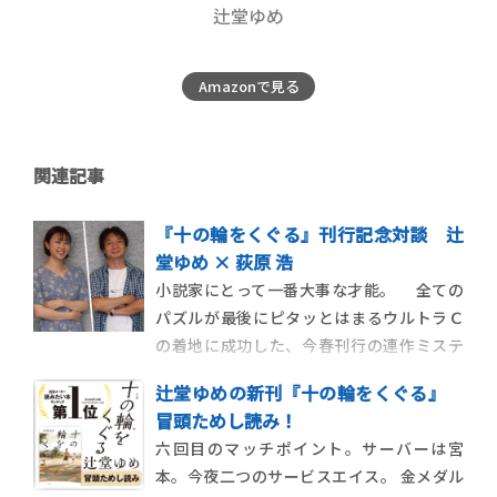
辻堂ゆめ
Amazonで見る
関連記事
『十の輪をくぐる』刊行記念対談 辻
堂ゆめ × 荻原 浩
小説家にとって一番大事な才能。 全ての
パズルが最後にピタッとはまるウルトラＣ
の着地に成功した、今春刊行の連作ミステ
リー『あの日の交換日記』がスマッシュヒ
辻堂ゆめの新刊『十の輪をくぐる』
ットを遂げ、辻堂ゆめはミステリー作家と
冒頭ためし読み！
して一躍名をあげた。最新作『十の輪をく
六回目のマッチポイント。サーバーは宮
ぐる』は、一九六四年と二〇二〇年、二つ
本。今夜二つのサービスエイス。 金メダル
の東京オリンピックを題材に描く親 […]