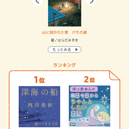
・システム
山に抱かれた家 けもの道
神
イン…
著／はらだみずき
著
もっとみる
ランキング