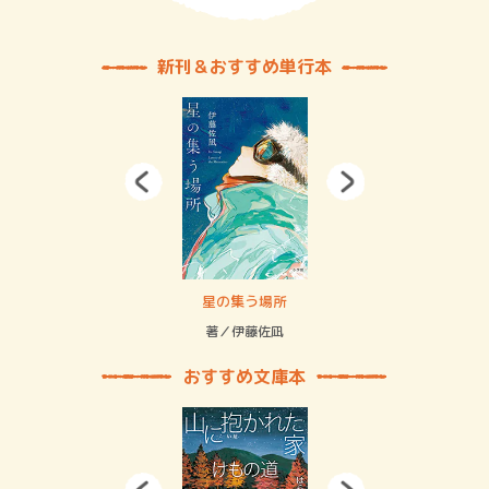
新刊＆おすすめ単行本
 二重拘束の…
星の集う場所
記憶
緒
著／伊藤佐凪
著／
おすすめ文庫本