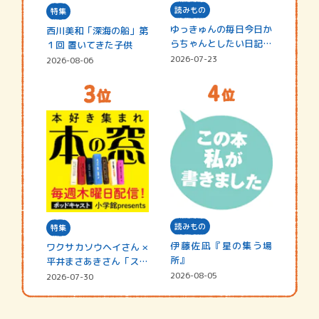
読みもの
特集
ゆっきゅんの毎日今日か
西川美和「深海の船」第
らちゃんとしたい日記
１回 置いてきた子供
☆202…
2026-07-23
2026-08-06
読みもの
特集
伊藤佐凪『星の集う場
ワクサカソウヘイさん ×
所』
平井まさあきさん「スペ
シャ…
2026-08-05
2026-07-30