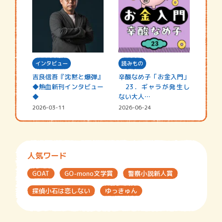
インタビュー
読みもの
吉良信吾『沈黙と爆弾』
辛酸なめ子「お金入門」
◆熱血新刊インタビュー
23．ギャラが発生し
◆
ない大人…
2026-03-11
2026-06-24
人気ワード
GOAT
GO-mono文学賞
警察小説新人賞
探偵小石は恋しない
ゆっきゅん