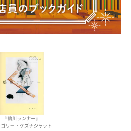
賞金稼ぎスリーサム！ 二重
著／川瀬七緒
『鴨川ランナー』
レゴリー・ケズナジャット