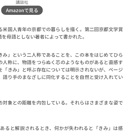
ロボット・イン・ザ・シ
講談社
Amazonで見る
著／デボラ・イン…
米国人青年の京都での暮らしを描く。第二回京都文学賞
語を母語としない著者によって書かれた。
み」という二人称であることを、この本をはじめてひら
の人称に、物語をつらぬく芯のようなものがあると直感す
を「きみ」と呼ぶ存在については明示されないが、ページ
、語り手のまなざしに同化することを自然と受け入れてい
め対象との距離を内包している。それらはさまざまな姿で
あると解説されるとき、何かが失われると「きみ」は感