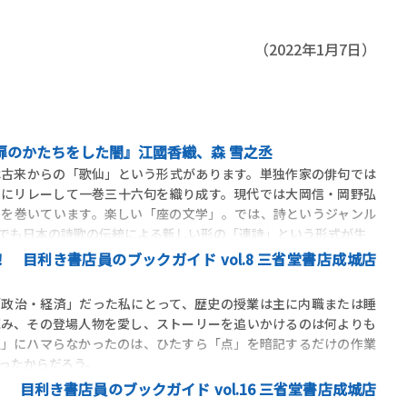
（2022年1月7日）
扉のかたちをした闇』江國香織、森 雪之丞
古来からの「歌仙」という形式があります。単独作家の俳句では
々にリレーして一巻三十六句を織り成す。現代では大岡信・岡野弘
」を巻いています。楽しい「座の文学」。では、詩というジャンル
でも日本の詩歌の伝統による新しい形の「連詩」という形式が生
 目利き書店員のブックガイド vol.8 三省堂書店成城店
政治・経済」だった私にとって、歴史の授業は主に内職または睡
読み、その登場人物を愛し、ストーリーを追いかけるのは何よりも
史」にハマらなかったのは、ひたすら「点」を暗記するだけの作業
ったからだろう。
 目利き書店員のブックガイド vol.16 三省堂書店成城店