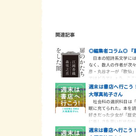
関連記事
◎編集者コラム◎ 『
日本の短詩系文学には
なく、数人の作者が次
彦・丸谷才一が「歌仙
ではどうでしょう。ここ
週末は書店へ行こう！
大塚真祐子さん
社会科の選択科目は「
眠に充てられた。本を
好きだった少女が「歴
に楽しさを見いだせなか
週末は書店へ行こう！