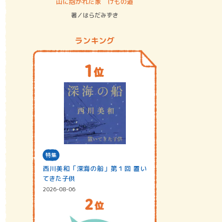
ステム
山に抱かれた家 けもの道
神無島
著／はらだみずき
著／あさ
ランキング
特集
西川美和「深海の船」第１回 置い
てきた子供
2026-08-06