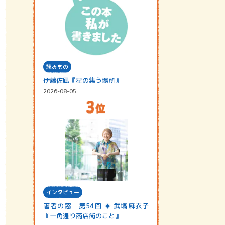
読みもの
伊藤佐凪『星の集う場所』
2026-08-05
インタビュー
著者の窓 第54回 ◈ 武塙麻衣子
『一角通り商店街のこと』