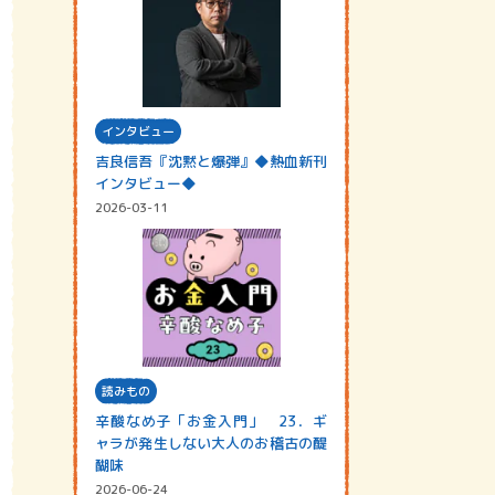
インタビュー
吉良信吾『沈黙と爆弾』◆熱血新刊
インタビュー◆
2026-03-11
読みもの
辛酸なめ子「お金入門」 23．ギ
ャラが発生しない大人のお稽古の醍
醐味
2026-06-24