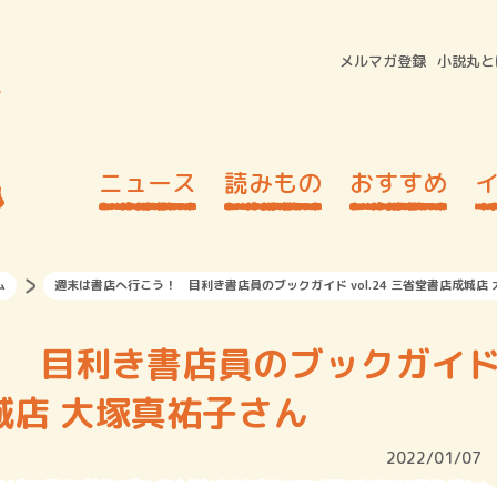
メルマガ登録
小説丸と
ニュース
読みもの
おすすめ
ム
週末は書店へ行こう！ 目利き書店員のブックガイド vol.24 三省堂書店成城店
！ 目利き書店員のブックガイ
成城店 大塚真祐子さん
2022/01/07