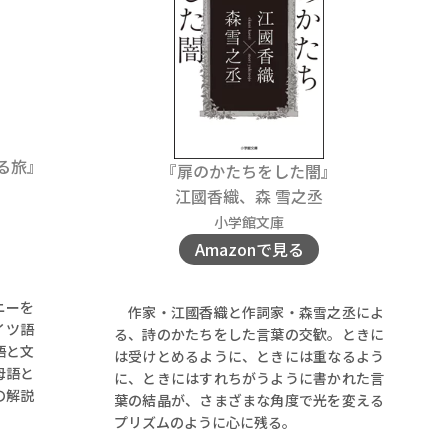
る旅』
『扉のかたちをした闇』
江國香織、森 雪之丞
小学館文庫
Amazonで見る
ニーを
作家・江國香織と作詞家・森雪之丞によ
イツ語
る、詩のかたちをした言葉の交歓。ときに
語と文
は受けとめるように、ときには重なるよう
母語と
に、ときにはすれちがうように書かれた言
の解説
葉の結晶が、さまざまな角度で光を変える
プリズムのように心に残る。