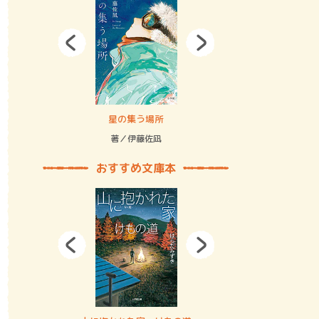
拘束の…
星の集う場所
記憶とツリ
著／伊藤佐凪
著／何 致
おすすめ文庫本