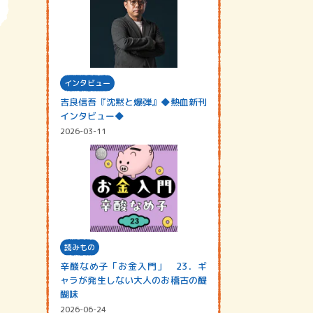
インタビュー
吉良信吾『沈黙と爆弾』◆熱血新刊
インタビュー◆
2026-03-11
読みもの
辛酸なめ子「お金入門」 23．ギ
ャラが発生しない大人のお稽古の醍
醐味
2026-06-24