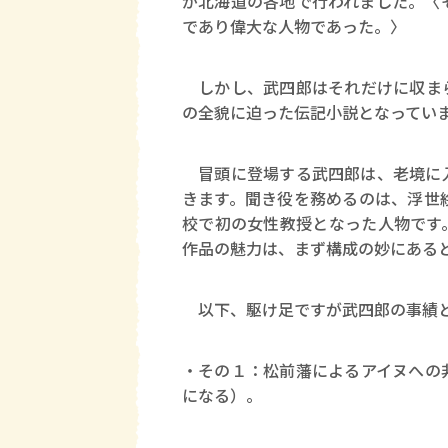
が北海道の各地で行われました。〈
であり偉大な人物であった。〉
しかし、武四郎はそれだけに収まら
の全貌に迫った伝記小説となってい
冒頭に登場する武四郎は、老境に入
きます。聞き役を務めるのは、浮世
校で初の女性教授となった人物です
作品の魅力は、まず構成の妙にある
以下、駆け足ですが武四郎の事績
・その１：松前藩によるアイヌへの
になる）。