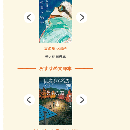
拘束の…
星の集う場所
記憶とツリ
著／伊藤佐凪
著／何 致
おすすめ文庫本