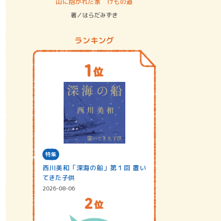
ステム
山に抱かれた家 けもの道
神無島
著／はらだみずき
著／あさ
ランキング
特集
西川美和「深海の船」第１回 置い
てきた子供
2026-08-06