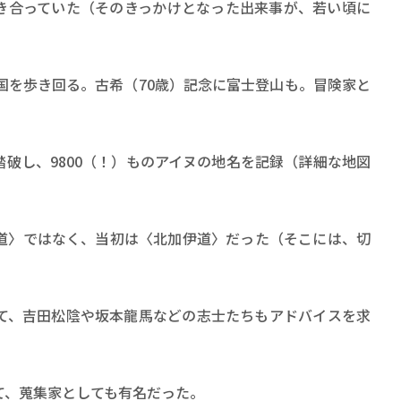
ロボット・イン・ザ・シ
き合っていた（そのきっかけとなった出来事が、若い頃に
著／デボラ・イン…
国を歩き回る。古希（70歳）記念に富士登山も。冒険家と
破し、9800（！）ものアイヌの地名を記録（詳細な地図
道〉ではなく、当初は〈北加伊道〉だった（そこには、切
て、吉田松陰や坂本龍馬などの志士たちもアドバイスを求
て、蒐集家としても有名だった。