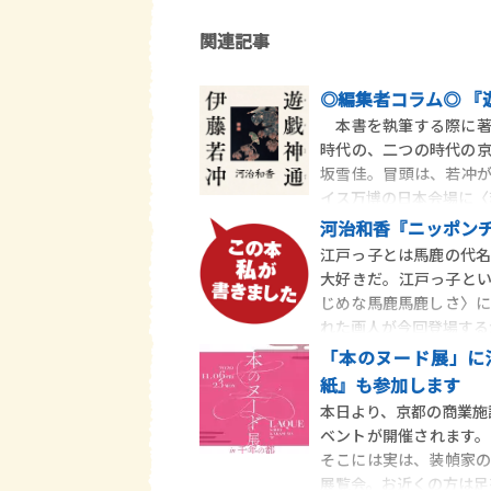
関連記事
◎編集者コラム◎ 『
本書を執筆する際に著
時代の、二つの時代の
坂雪佳。冒頭は、若冲
イス万博の日本会場に〈
河治和香『ニッポン
江戸っ子とは馬鹿の代
大好きだ。江戸っ子と
じめな馬鹿馬鹿しさ〉
れた画人が今回登場する
「本のヌード展」に
紙』も参加します
本日より、京都の商業施設
ベントが開催されます。
そこには実は、装幀家の
展覧会。お近くの方は足を