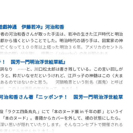
遊戯神通 伊藤若冲』河治和香
者の河治和香さんが取った手法は、若冲の生きた江戸時代と明治
京都から描くということでした。明治時代の語り手は、図案家の神
が亡くなって１００年以上経った明治３６年。アメリカのセントル
若冲の間〉が出現し、世界に〈Jakuchu〉の名が知られる
チ！ 国芳一門明治浮世絵草紙』
名詞なり ……と、川口松太郎は書き残している。この言い回しが
いうと、粋だいなせだというけれど、江戸っ子の神髄はこの〈大ま
にあるのではないかと思う。 河鍋曉斎という別名〈画鬼〉と呼ば
が、この人は酒乱の気があって、ある […]
河治和香さん著『ニッポンチ！ 国芳一門明治浮世絵草
「ラクエ四条烏丸 」にて「本のヌード展 in 千年の都 」というイ
 「本のヌード」。書籍からカバーを外して、裸の状態にしたら。
深い思いが隠れていたりします。 そんなコンセプトで開催される
運んでみませんか？ 本 […]