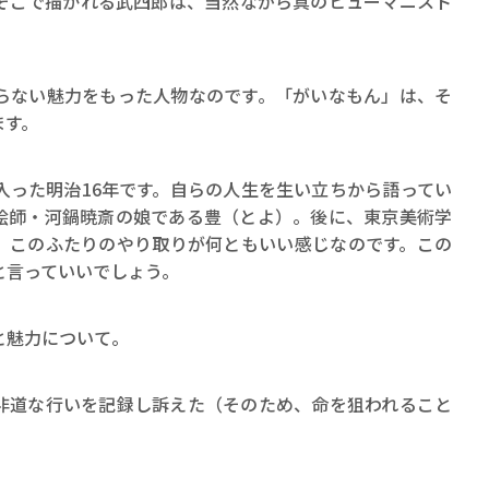
そこで描かれる武四郎は、当然ながら真のヒューマニスト
ない魅力をもった人物なのです。「がいなもん」は、そ
ます。
賞金稼ぎスリーサム！ 二重
った明治16年です。自らの人生を生い立ちから語ってい
絵師・河鍋暁斎の娘である豊（とよ）。後に、東京美術学
著／川瀬七緒
。このふたりのやり取りが何ともいい感じなのです。この
と言っていいでしょう。
と魅力について。
非道な行いを記録し訴えた（そのため、命を狙われること