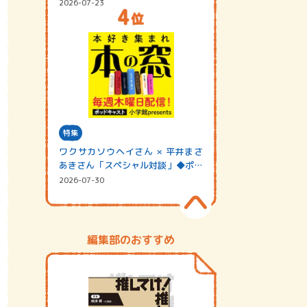
2026-07-23
特集
ワクサカソウヘイさん × 平井まさ
あきさん「スペシャル対談」◆ポッ
ドキャスト…
2026-07-30
編集部のおすすめ