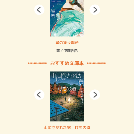
 二重拘束の…
星の集う場所
記憶
緒
著／伊藤佐凪
著／
おすすめ文庫本
・システム
山に抱かれた家 けもの道
神