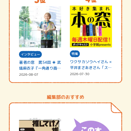
特集
インタビュー
ワクサカソウヘイさん ×
著者の窓 第54回 ◈ 武
平井まさあきさん「スペ
塙麻衣子『一角通り商店
シャ…
街の…
2026-07-30
2026-08-07
編集部のおすすめ