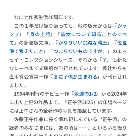
なにせ作家生活40周年です。
この１年だけ振り返っても、他の版元からは『
ジャ
ンプ
』『
身の上話
』『
彼女について知ることのすべ
て
』の新装版文庫、『
かなりいい加減な略歴
』『
佐世
保で考えたこと
』『
つまらないものですが。
』のエッ
セイ・コレクションシリーズ、それから『
Ｙ
』も新た
なレーベルで文庫版が刊行されています。弊社からも
直木賞受賞第一作『
冬に子供が生まれる
』が刊行され
ました。
1984年刊行のデビュー作『
永遠の1/2
』から2024年
に出た上記の作品まで、『正午派2025』の年譜ページ
には正午さんの全著作の写真を掲載しています。
佐藤正午作品に長く慣れ親しんでいる〝正午派〟の
読者のみなさまには、あの頃は……、といろいろ振り