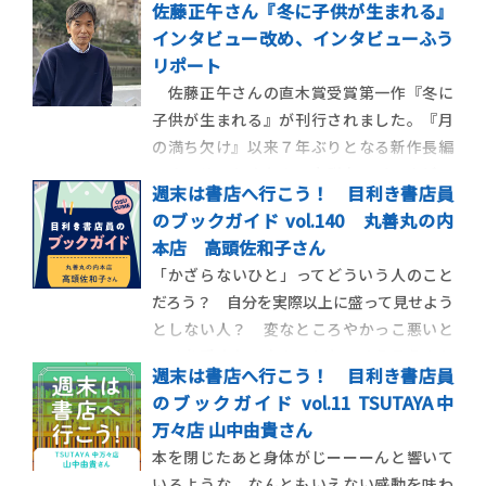
佐藤正午さん『冬に子供が生まれる』
インタビュー改め、インタビューふう
リポート
佐藤正午さんの直木賞受賞第一作『冬に
子供が生まれる』が刊行されました。『月
の満ち欠け』以来７年ぶりとなる新作長編
です。せっかくなので小説丸でインタビュ
週末は書店へ行こう！ 目利き書店員
ーを、といった話もなくはありませんでし
のブックガイド vol.140 丸善丸の内
たが、そのときすでにほかの媒体から取材
本店 高頭佐和子さん
依頼がいくつも届いていました。そこで担
「かざらないひと」ってどういう人のこと
当編集者は考えました。何か著者本人にも
だろう？ 自分を実際以上に盛って見せよう
面白がってもらえ
としない人？ 変なところやかっこ悪いと
ころを隠さない人のことも、そう言うのか
週末は書店へ行こう！ 目利き書店員
も。「かざらない」というとかっこいいけ
のブックガイド vol.11 TSUTAYA中
れど、それは自然体でも素敵って言ってもら
万々店 山中由貴さん
える一部の人だけが許されることじゃない
本を閉じたあと身体がじーーーんと響いて
のかなあ。普通の人にはきびしいよ……。
いるような、なんともいえない感動を味わ