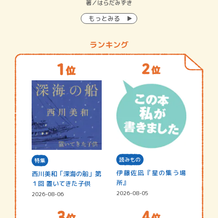
イン…
著／はらだみずき
著
もっとみる
ランキング
読みもの
特集
伊藤佐凪『星の集う場
西川美和「深海の船」第
所』
１回 置いてきた子供
2026-08-05
2026-08-06