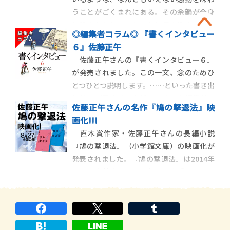
そんなことを
うことがごくまれにある。その余韻が全身
に沁みわたり、ひたひたに包み込まれ、な
◎編集者コラム◎ 『書くインタビュー
んならすこし地面から浮かんでしまってない
６』佐藤正午
か？と感じることが。『テムズ川の娘』を
佐藤正午さんの『書くインタビュー６』
読んでじっさいそうなった人物（私）がい
が発売されました。この一文、念のためひ
うのだから間違いないです。
とつひとつ説明します。……といった書き出
しは、『書くインタビュー４』の編集者コ
佐藤正午さんの名作『鳩の撃退法』映
ラムでも、『書くインタビュー５』の編集
画化!!!
者コラムでも採用してきたことなので
直木賞作家・佐藤正午さんの長編小説
（「二度あることは三度ある」ということ
『鳩の撃退法』（小学館文庫）の映画化が
ばも頭をかすめて迷いましたが）、作家の
発表されました。『鳩の撃退法』は2014年
ことや「書くインタ
11月に上梓され、翌15年、選考委員から圧
倒的な評価を集めて第６回山田風太郎賞を
受賞。18年には文庫版（上下巻）が刊行さ
れています。第157回直木賞受賞作『月の満
ち欠け』やＮＨＫで連続ドラマ化もされた