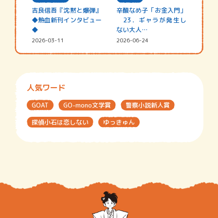
吉良信吾『沈黙と爆弾』
辛酸なめ子「お金入門」
◆熱血新刊インタビュー
23．ギャラが発生し
◆
ない大人…
2026-03-11
2026-06-24
人気ワード
GOAT
GO-mono文学賞
警察小説新人賞
探偵小石は恋しない
ゆっきゅん