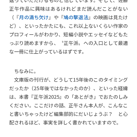
返っていただけるものと信じています。そして、佐藤
正午作品に興味はあるけれどまだ読んだことがない
（『
月の満ち欠け
』や『
鳩の撃退法
』の映画は見たけ
ど）、といったかたにも、これ以上ないくらい作家の
プロフィールがわかり、短編小説やエッセイなどもた
っぷり読めますから、〝正午派〟への入口として最適
な一冊に仕上がっているはずです。
ちなみに。
文庫版の刊行が、どうして15年後のこのタイミング
だったか（25年後ではなかったのか）、といった経緯
は、本書『正午派2025』の「あとがき」でおたのしみ
ください。ここだけの話、正午さん本人が、こんなこ
と書いちゃったけど編集部的にだいじょうぶ？ と心
配されるほど、事実を詳しく書かれていますので。