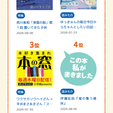
読みもの
特集
ゆっきゅんの毎日今日か
西川美和「深海の船」第
らちゃんとしたい日記
１回 置いてきた子供
☆202…
2026-07-23
2026-08-06
読みもの
特集
伊藤佐凪『星の集う場
ワクサカソウヘイさん ×
所』
平井まさあきさん「スペ
シャ…
2026-08-05
2026-07-30