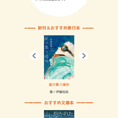
新刊＆おすすめ単行本
 二重拘束の…
星の集う場所
記憶
緒
著／伊藤佐凪
著／
おすすめ文庫本