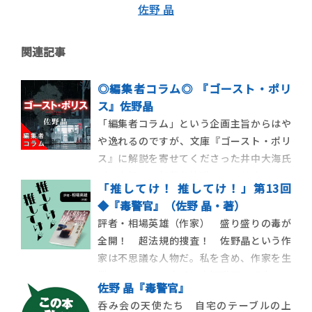
佐野 晶
関連記事
◎編集者コラム◎ 『ゴースト・ポリ
ス』佐野晶
「編集者コラム」という企画主旨からはや
や逸れるのですが、文庫『ゴースト・ポリ
ス』に解説を寄せてくださった井中大海氏
が、本欄への転載を快諾してくださいまし
「推してけ！ 推してけ！」第13回
た。これ以上、本書の魅力を的確に語って
◆『毒警官』（佐野 晶・著）
いるものはありません。編集者の拙いコラ
評者・相場英雄（作家） 盛り盛りの毒が
ムより、ずっと有意義な内容です。ぜひご一
全開！ 超法規的捜査！ 佐野晶という作
読ください。「編集者コラム」という企画
家は不思議な人物だ。私を含め、作家を生
主旨からはやや
業とするような人間は大概世間に順応でき
佐野 晶『毒警官』
ない変わり者、捻くれ者が多いが、その中
呑み会の天使たち 自宅のテーブルの上
でも同氏はかなり異質な存在だといえよう