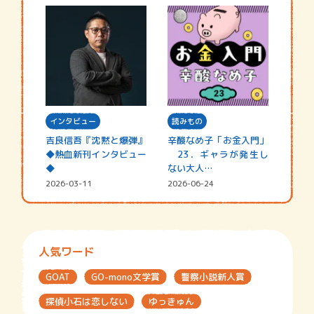
インタビュー
読みもの
吉良信吾『沈黙と爆弾』
辛酸なめ子「お金入門」
◆熱血新刊インタビュー
23．ギャラが発生し
◆
ない大人…
2026-03-11
2026-06-24
人気ワード
GOAT
GO-mono文学賞
警察小説新人賞
探偵小石は恋しない
ゆっきゅん