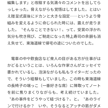
編集します」と改稿する気満々のコメントを出してら
っしゃった。脅えながらも覚悟はしてました。とはい
え贈呈式直後にドカンと大きな設定……というより骨
組みを変えるように命じられた時には、震えが走りま
した。〝そんなことできない！〟って。受賞の浮かれ
気分も吹き飛び、ご馳走になった特上寿司の余韻も消
え失せて、東海道線で帰宅の途についたのでした。
電車の中や飲食店など衆人の目がある方が仕事がは
かどるということは、いろんな作家さんがエッセイで
書かれているし、泡沫ながらも私もライターだったの
で、そういう経験もしていました。この時も東海道線
の長椅子の端っこ（一番好きな席）に陣取ってノート
を前に焦りまくりながらも、考え続けていました。
〝あの事件をどうやって紐づける？〟と。〝あのライ
ンで行けるか？ いや、そうなるとアッチの筋がダメ