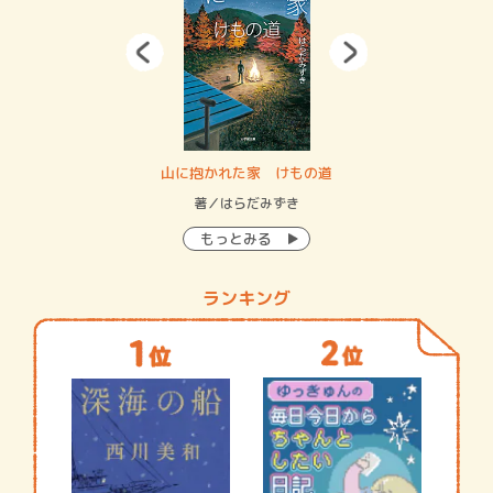
・システム
山に抱かれた家 けもの道
神
イン…
著／はらだみずき
著
もっとみる
ランキング