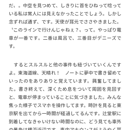
だ〟。中空を見つめて、しきりに首をひねって唸って
いる私は常人には見えなかったことでしょう。しかし
念ずれば通ず、です。天使が耳元でささやきました。
〝このラインで行けんじゃねぇ？〟って。やっぱり電
車が一番です。二番は風呂で、三番目がデニーズで
す。
するとスルスルと他の事件も紐づいていくんです
よ。東海道線、天晴れ！ ノートに夢中で書き留めて
いったのをありありと覚えています。興奮してまし
た。書き終えて、深くため息をついて周囲を見回す
と、電車が停まっていることに気づきました。みんな
焦った様子でスマホを操作してます。時計を見ると東
京駅を出てから一時間が経過してるんです。辻堂駅に
到着してなきゃいけない時間なのに、どう見ても車外
の景色は横浜近辺です。車内アナウンスがようやく耳