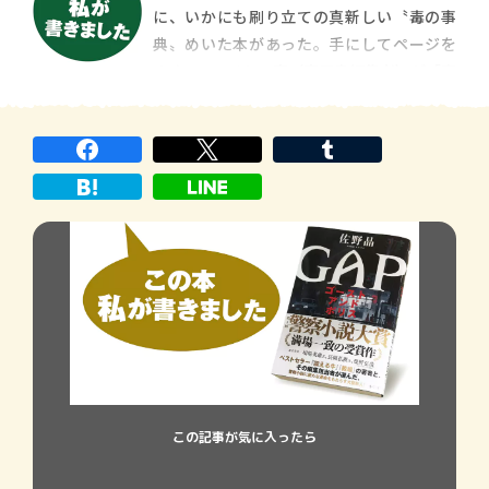
に、いかにも刷り立ての真新しい〝毒の事
（褒めてます、念のため）。約二〇年前の見
典〟めいた本があった。手にしてページを
習い時代、勝手に師匠と仰ぐ大先輩作家か
めくっていると、妻（実用書編集者）が「毒
らこんな言葉を
の本って売れるんだよ」と言いだしたもの
で、目の色が変わった。さらに妻が「みん
な毒が好きなんだろうな」と分析。
この記事が気に入ったら