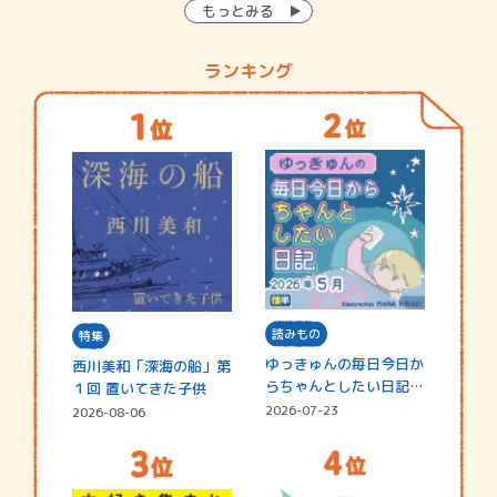
もっとみる
ランキング
読みもの
特集
ゆっきゅんの毎日今日か
西川美和「深海の船」第
らちゃんとしたい日記
１回 置いてきた子供
☆202…
2026-07-23
2026-08-06