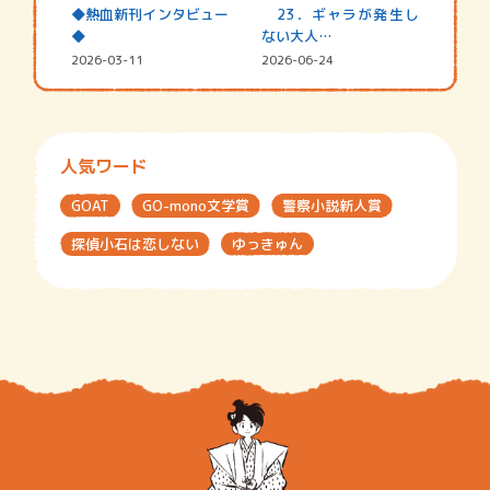
◆熱血新刊インタビュー
23．ギャラが発生し
◆
ない大人…
2026-03-11
2026-06-24
人気ワード
GOAT
GO-mono文学賞
警察小説新人賞
探偵小石は恋しない
ゆっきゅん