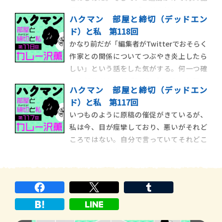
見終わったところで「まだ完結してない」
ハクマン 部屋と締切（デッドエン
とはじめて気づかされたショックで危うく
ド）と私 第118回
俺の物語が完結しかけたが、先日無事アニ
かなり前だが「編集者がTwitterでおそらく
メ版も完結したようである。しかし、私は
作家との関係についてつぶやき炎上したら
「最終回放送まで俺が生きていると思うな
しい」という話をした気がする。何一つ確
ふざけるな」と
かな部分がないが「詳細は知らないし調べ
ハクマン 部屋と締切（デッドエン
る気もないがとにかく怒っている奴」が現
ド）と私 第117回
れてこと炎上として一人前だ。全員がこと
いつものように原稿の催促がきているが、
の詳細を知り、真剣に怒っている状態など児
私は今、目が痙攣しており、悪いがそれど
戯に等しく、スミノフ片手にキャンプファ
ころではない。自分で言っていてそれどこ
イヤー
ろではない理由が弱すぎると思うが、正確
に言うと片方の目の下瞼が痙攣している、
これでも精いっぱい強くした方なのだ。鏡
を見ると下瞼が私にあるまじきリズム感で
ビートを刻み続けており、異常は明らかな
のだが、それで