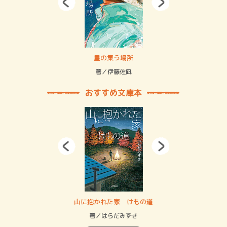
 二重拘束の…
星の集う場所
記憶
緒
著／伊藤佐凪
著／
おすすめ文庫本
・システム
山に抱かれた家 けもの道
神
イン…
著／はらだみずき
著