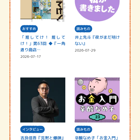
おすすめ
読みもの
「推してけ！ 推して
井上先斗『夜がまだ明け
け！」第63回 ◆『一角
ない』
通り商店…
2026-07-29
2026-07-17
インタビュー
読みもの
吉良信吾『沈黙と爆弾』
辛酸なめ子「お金入門」