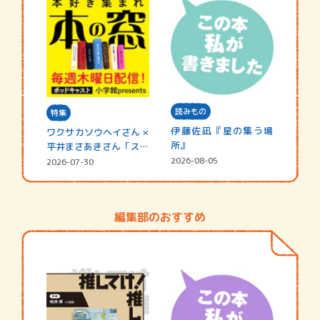
読みもの
特集
伊藤佐凪『星の集う場
ワクサカソウヘイさん ×
所』
平井まさあきさん「スペ
シャ…
2026-08-05
2026-07-30
編集部のおすすめ