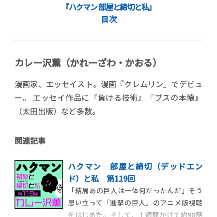
『ハクマン 部屋と締切と私』
目 次
カレー沢薫（かれーざわ・かおる）
漫画家、エッセイスト。漫画『クレムリン』でデビュ
ー。 エッセイ作品に『負ける技術』『ブスの本懐』
（太田出版）など多数。
関連記事
ハクマン 部屋と締切（デッドエン
ド）と私 第119回
「結局あの巨人は一体何だったんだ」そう
思い立って「進撃の巨人」のアニメ版視聴
をはじめた。そして、１週間かけて約90話