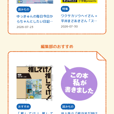
特集
読みもの
ワクサカソウヘイさん ×
ゆっきゅんの毎日今日か
平井まさあきさん「スペ
らちゃんとしたい日記
シャ…
☆202…
2026-07-30
2026-07-23
編集部のおすすめ
おすすめ
読みもの
「推してけ！ 推して
井上先斗『夜がまだ明け