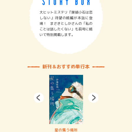
大ヒットミステリ『探偵小石は恋
しない』待望の続編が本誌に登
場！ まさきとしかさんの「私の
ことは話したくない」も前号に続
いて特別掲載します。
新刊＆おすすめ単行本
 二重拘束の…
星の集う場所
記憶