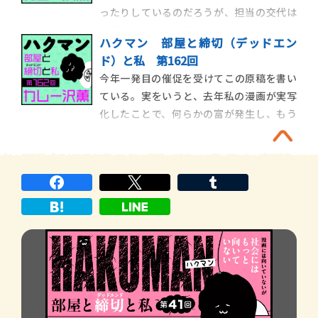
ったりしているのだろうが、担当の交代は
も病める」という
突然行われるし、連載は春夏秋冬を問わず
ハクマン 部屋と締切（デッドエン
に終わる。だが逆にいえば、春を待たずに
ド）と私 第162回
担当が飛んでくれるし、連載はどの時期で
今年一発目の催促を受けてこの原稿を書い
も始められるということだ。そもそも漫画
ている。実をいうと、去年私の漫画が実写
業界は学校教育や一般的企業とは相容れな
化したことで、何らかの富が発生し、もう
かった奴の集合
一生働かなくて良くなるのではと思ってい
た。一生と言わなくてもしばらくの余裕が
発生すると予想し、周囲には「３年は休
む」と宣言しまくっていたのだが、現実は
今のまま３年休むと栄養失調などにより永
遠の休息が訪れるた