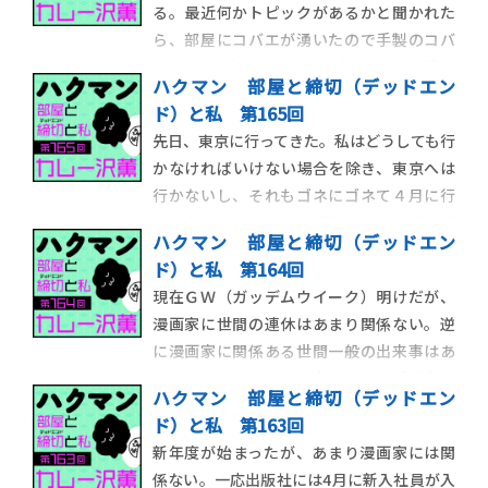
る。最近何かトピックがあるかと聞かれた
ら、部屋にコバエが湧いたので手製のコバ
エトラップを仕掛けたら割と取れて嬉し
ハクマン 部屋と締切（デッドエン
い、という話をしだす程度には特筆するこ
ド）と私 第165回
とがない。だが、今朝起きたら、トラップ
先日、東京に行ってきた。私はどうしても行
自体が腐ってコバエのキャンプ地になってい
かなければいけない場合を除き、東京へは
たので、やはり人生のスパイスは、与えら
行かないし、それもゴネにゴネて４月に行
れるのを待つのでは
く予定だったのを５月下旬ぐらいに引き延
ハクマン 部屋と締切（デッドエン
ばす。ついに万策尽きて行くことになった
ド）と私 第164回
としても、用が済んだらすぐ帰るので、東京
現在ＧＷ（ガッデムウイーク）明けだが、
滞在時間が飛行機に乗っている時間より短
漫画家に世間の連休はあまり関係ない。逆
いことすらある。今回はＳ（hit）学館の用
に漫画家に関係ある世間一般の出来事はあ
であり、
るのかと問われたら、今のところ「災害」
ハクマン 部屋と締切（デッドエン
以外は思いつかない。ＧＷが無関係という
ド）と私 第163回
ことは、その後にやってくるらしい五月病
新年度が始まったが、あまり漫画家には関
も無縁である。しかし、そうした季節病に
係ない。一応出版社には4月に新入社員が入
無縁ということは「オールシーズンいつで