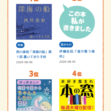
読みもの
特集
伊藤佐凪『星の集う場
西川美和「深海の船」第
所』
１回 置いてきた子供
2026-08-05
2026-08-06