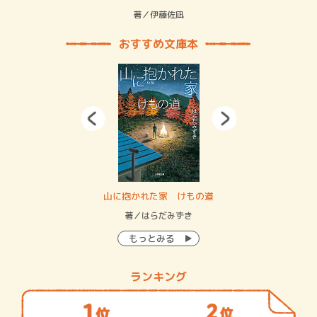
緒
著／伊藤佐凪
著／
おすすめ文庫本
・システム
山に抱かれた家 けもの道
神
イン…
著／はらだみずき
著
もっとみる
ランキング