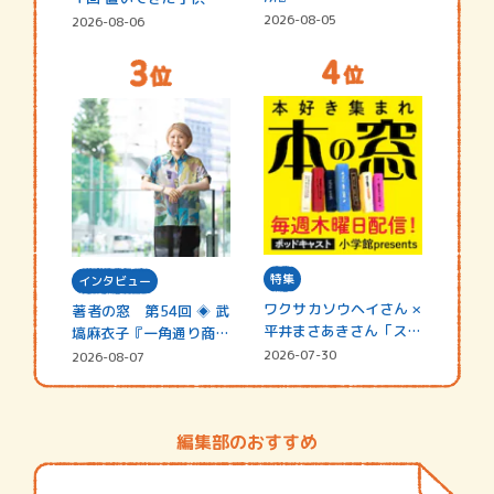
2026-08-05
2026-08-06
特集
インタビュー
ワクサカソウヘイさん ×
著者の窓 第54回 ◈ 武
平井まさあきさん「スペ
塙麻衣子『一角通り商店
シャ…
街の…
2026-07-30
2026-08-07
編集部のおすすめ