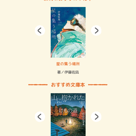
 二重拘束の…
星の集う場所
記憶
緒
著／伊藤佐凪
著／
おすすめ文庫本