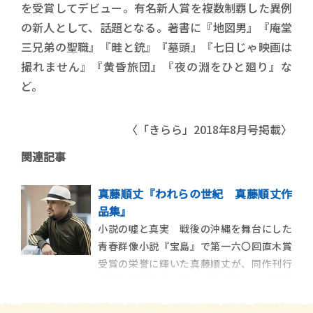
を受賞してデビュー。有名新人賞を複数制覇した異例
の新人として、話題となる。著書に『地図男』『庵堂
三兄弟の聖職』『畦と銃』『墓頭』『七日じゃ映画は
撮れません』『黄昏旅団』『夜の淵をひと廻り』な
ど。
〈「きらら」2018年8月号掲載〉
関連記事
真藤順丈『われらの世紀 真藤順丈作
品集』
小説の噓と真実 戦後の沖縄を舞台にした
青春群像小説『宝島』で第一六〇回直木賞
受賞の栄誉に輝いた真藤順丈が、同作刊行
から丸三年のインターバルを経てついに受
賞後第一作『われらの世紀』を世に送り出