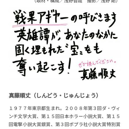
（取材・構成／浅野智哉 撮影／浅野 剛）
著者サイン画像
真藤順丈（しんどう・じゅんじょう）
著者プロフィール
１９７７
年東京都生まれ。
２００８
年第３回ダ・ヴィ
ンチ文学大賞、第１５
回日本ホラー小説大賞、第１５
回電撃小説大賞銀賞、第３回ポプラ社小説大賞特別賞