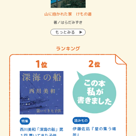
・システム
山に抱かれた家 けもの道
神
イン…
著／はらだみずき
著
もっとみる
ランキング
読みもの
特集
伊藤佐凪『星の集う場
西川美和「深海の船」第
所』
１回 置いてきた子供