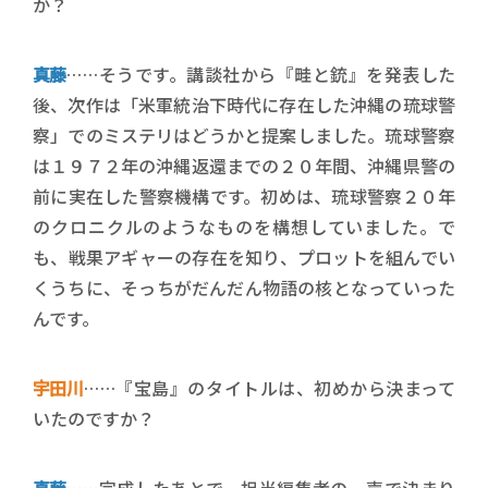
か？
真藤
……そうです。講談社から『畦と銃』を発表した
後、次作は「米軍統治下時代に存在した沖縄の琉球警
察」でのミステリはどうかと提案しました。琉球警察
は１９７２年の沖縄返還までの
２０
年間、沖縄県警の
前に実在した警察機構です。初めは、琉球警察２０年
のクロニクルのようなものを構想していました。で
も、戦果アギャーの存在を知り、プロットを組んでい
くうちに、そっちがだんだん物語の核となっていった
んです。
宇田川
……『宝島』のタイトルは、初めから決まって
いたのですか？
真藤
……完成したあとで、担当編集者の一声で決まり