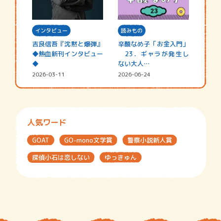
インタビュー
読みもの
吉良信吾『沈黙と爆弾』
辛酸なめ子「お金入門」
◆熱血新刊インタビュー
23．ギャラが発生し
◆
ない大人…
2026-03-11
2026-06-24
人気ワード
GOAT
GO-mono文学賞
警察小説新人賞
探偵小石は恋しない
ゆっきゅん