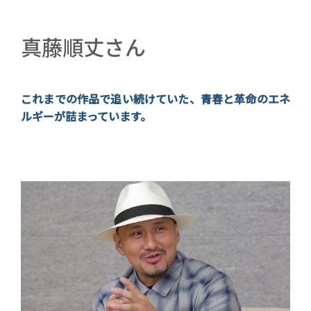
著者名
真藤順丈さん
3行アオリ
これまでの作品で追い続けていた、青春と革命のエネ
ルギーが詰まっています。
著者近影(写真)