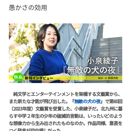
愚かさの効用
純文学とエンターテインメントを架橋する文藝賞から、
また新たな才能が飛び出した。『
無敵の犬の夜
』で第60回
（2023年度）文藝賞を受賞した、小泉綾子だ。北九州に暮
らす中学２年生の少年の破滅的言動は、いったいどのよう
な想像力から生み出されたものなのか。作品同様、意表を
つく発言が目白押しだった。