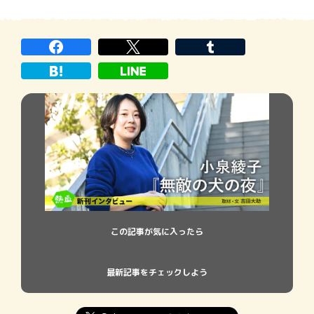
男にはイイネを押す。日当7500円のバイト
に遅刻しないようタクシーに乗り2000円を
払う。そんな生活をくり返す主人公の美
帆、25歳。家は貧乏、不仲な両親。マッチ
ング
この記事が気に入ったら
最新記事をチェックしよう