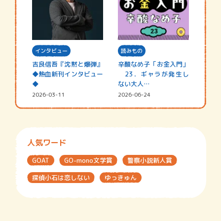
インタビュー
読みもの
吉良信吾『沈黙と爆弾』
辛酸なめ子「お金入門」
◆熱血新刊インタビュー
23．ギャラが発生し
◆
ない大人…
2026-03-11
2026-06-24
人気ワード
GOAT
GO-mono文学賞
警察小説新人賞
探偵小石は恋しない
ゆっきゅん