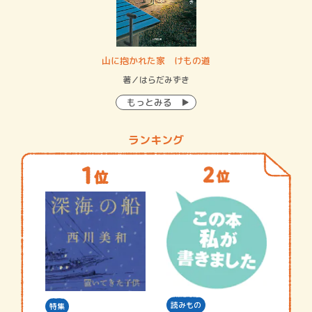
・システム
山に抱かれた家 けもの道
神
イン…
著／はらだみずき
著
もっとみる
ランキング
読みもの
特集