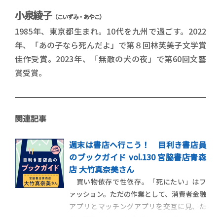
小泉綾子
（こいずみ・あやこ）
1985年、東京都生まれ。
10
代を九州で過ごす。
2022
年、「あの子なら死んだよ」で第８回林芙美子文学賞
佳作受賞。
2023
年、「無敵の犬の夜」で第
60
回文藝
賞受賞。
関連記事
週末は書店へ行こう！ 目利き書店員
のブックガイド vol.130 宮脇書店青森
店 大竹真奈美さん
買い物依存で性依存。「死にたい」はフ
ァッション。ただの作業として、消費者金融
アプリとマッチングアプリを交互に見、た
だの現象として、お金がないから借り、いい