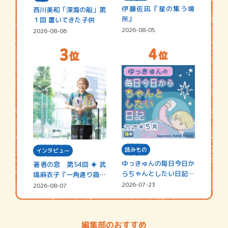
伊藤佐凪『星の集う場
西川美和「深海の船」第
所』
１回 置いてきた子供
2026-08-05
2026-08-06
読みもの
インタビュー
ゆっきゅんの毎日今日か
著者の窓 第54回 ◈ 武
らちゃんとしたい日記
塙麻衣子『一角通り商店
☆202…
街の…
2026-07-23
2026-08-07
編集部のおすすめ