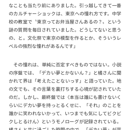
なことも当たり前にありました。引っ越してきて一番
のカルチャーショックは、東京への憧れ方です。中学
校の教室で〝東京ってお弁当屋さんあるの？〟という
謎の質問を毎日されていました。どうしてないと思う
の、と。文化祭で東京の模型を作るとか、そういうレ
ベルの強烈な憧れがあるんです」
その憧れは、単純に否定すべきものではない。小説
の序盤では、「デカい夢とかないん？」と橘さんに聞
かれて界は「考えたことないっす」と語っていた。地
の文でも、その言葉を裏打ちする心境が記されていた
のだ。しかし、最終盤では〈本当は誰にも書けないく
らいにデカい夢を持っとるくせに、「それ」のことを
誰かに笑われないかって、いつまでも気にしてビクビ
クしとるけん〉というモノローグが記録されている。
橘さんと共に過ごした時間の中で、「デカい夢」が芽