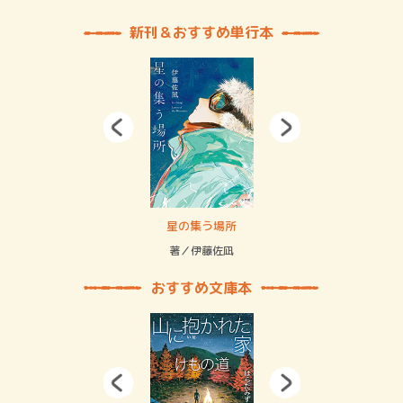
新刊＆おすすめ単行本
 二重拘束の…
星の集う場所
記憶
緒
著／伊藤佐凪
著／
おすすめ文庫本