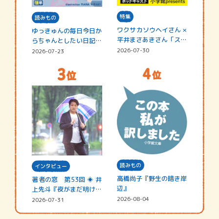
特集
読みもの
ワクサカソウヘイさん ×
ゆっきゅんの毎日今日か
平井まさあきさん「スペ
らちゃんとしたい日記
シャ…
☆202…
2026-07-30
2026-07-23
読みもの
インタビュー
高橋尚子『野生の暗き岸
著者の窓 第53回 ◈ 井
辺』
上先斗『夜がまだ明けな
い』
2026-08-04
2026-07-31