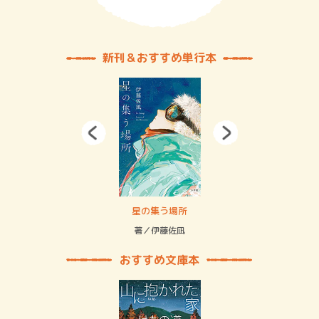
新刊＆おすすめ単行本
 二重拘束の…
星の集う場所
記憶
緒
著／伊藤佐凪
著／
おすすめ文庫本