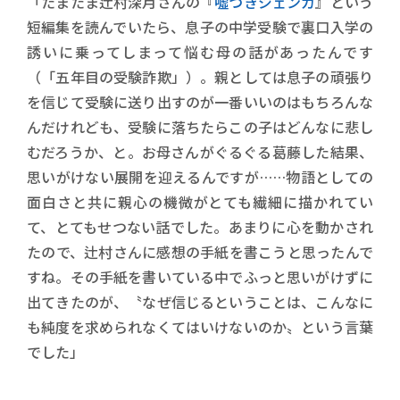
「たまたま辻村深月さんの『
噓つきジェンガ
』という
短編集を読んでいたら、息子の中学受験で裏口入学の
誘いに乗ってしまって悩む母の話があったんです
（「五年目の受験詐欺」）。親としては息子の頑張り
を信じて受験に送り出すのが一番いいのはもちろんな
んだけれども、受験に落ちたらこの子はどんなに悲し
むだろうか、と。お母さんがぐるぐる葛藤した結果、
思いがけない展開を迎えるんですが……物語としての
面白さと共に親心の機微がとても繊細に描かれてい
て、とてもせつない話でした。あまりに心を動かされ
たので、辻村さんに感想の手紙を書こうと思ったんで
すね。その手紙を書いている中でふっと思いがけずに
出てきたのが、〝なぜ信じるということは、こんなに
も純度を求められなくてはいけないのか〟という言葉
でした」