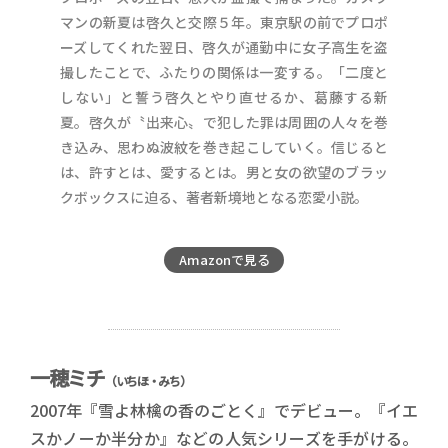
マンの新夏は啓久と交際５年。東京駅の前でプロポ
ーズしてくれた翌日、啓久が通勤中に女子高生を盗
撮したことで、ふたりの関係は一変する。「二度と
しない」と誓う啓久とやり直せるか、葛藤する新
夏。啓久が〝出来心〟で犯した罪は周囲の人々を巻
き込み、思わぬ波紋を巻き起こしていく。信じると
は、許すとは、愛するとは。男と女の欲望のブラッ
クボックスに迫る、著者新境地となる恋愛小説。
Amazonで見る
一穂ミチ
（いちほ・みち）
2007年『雪よ林檎の香のごとく』でデビュー。『イエ
スかノーか半分か』などの人気シリーズを手がける。