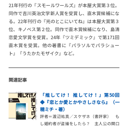
21年刊行の『スモールワールズ』が本屋大賞第３位。
同作で吉川英治文学新人賞を受賞し、直木賞候補にな
る。22年刊行の『光のとこにいてね』は本屋大賞第３
位、キノベス第２位。同作で直木賞候補になり、島清
恋愛文学賞を受賞。24年『ツミデミック』で第171回
直木賞を受賞。他の著書に『パラソルでパラシュー
ト』『うたかたモザイク』など。
関連記事
「推してけ！ 推してけ！」第50回
◆『恋とか愛とかやさしさなら』（一
穂ミチ・著）
評者＝渡辺祐真／スケザネ（書評家） も
し婚約者が盗撮をしたら？ 主人公の関口