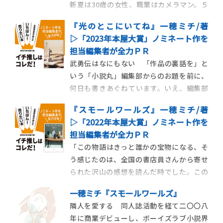
新夏は30歳の女性、職業はカメラマン。５
年間付き合っている彼氏の神尾啓久から、
『光のとこにいてね』一穂ミチ/著
昨夜プロポーズをされた。幸せの絶頂だ。
▷「2023年本屋大賞」ノミネート作を
彼との未来を思い描きながらまどろんでい
担当編集者が全力ＰＲ
ると、突然電話が鳴る。電話の主は彼氏の
武勇伝はなにもない 「作品の裏話を」と
母親。息子が盗撮で捕まった……。母親は
いう「小説丸」編集部からのお題を前に、
沈んだ声でそう
何日も書きあぐねています。いえ、編集部
が期待していることは分かるのです。編集
『スモールワールズ』一穂ミチ/著
者が作家と出会い、原稿を依頼し、本が出
▷「2022年本屋大賞」ノミネート作を
来るまでには種々のドラマがあるはずだ、
担当編集者が全力ＰＲ
と。分かってはいるのですが、できずにい
「この物語はきっと誰かの宝物になる、そ
ます。なぜなら、私にそんなドラマは一つ
う感じたのは、全国の書店員さんから寄せ
もなかったからで
られた沢山の感想を読んだ時でした。この
本を手に取って下さった皆様の大切な一冊
一穂ミチ『スモールワールズ』
になりますように」これは『スモールワー
隣人を愛する 同人誌活動を経て二〇〇八
ルズ』の初版の帯に書いたキャッチコピー
年に商業デビューし、ボーイズラブ小説界
です。刊行にむけたプロモーションとして、