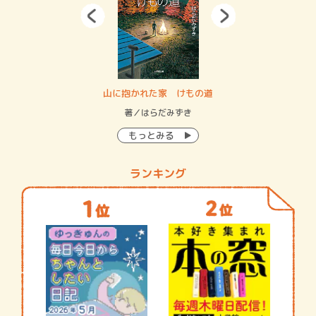
・システム
山に抱かれた家 けもの道
神
イン…
著／はらだみずき
著
もっとみる
ランキング