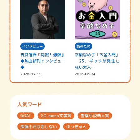
インタビュー
読みもの
吉良信吾『沈黙と爆弾』
辛酸なめ子「お金入門」
◆熱血新刊インタビュー
23．ギャラが発生し
◆
ない大人…
2026-03-11
2026-06-24
人気ワード
GOAT
GO-mono文学賞
警察小説新人賞
探偵小石は恋しない
ゆっきゅん