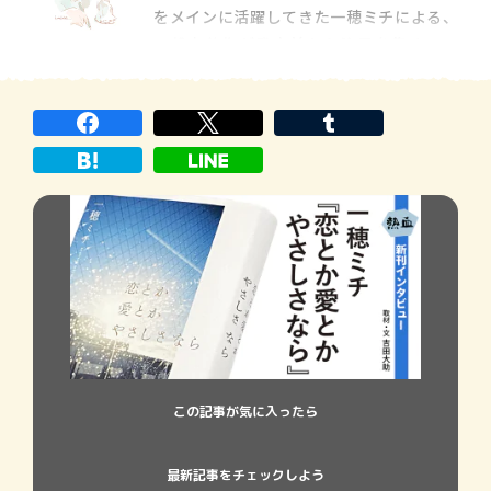
をメインに活躍してきた一穂ミチによる、
プルーフ（簡易に製本した見本）を作り、全
一般文芸作が発売前から注目を集めてい
国の書店員さ
る。全六編収録の短編集『スモールワール
ズ』は、老若男女さまざまな組み合わせに
よって綴られる人間ドラマであり、高品質な
ミステリーでもある。
この記事が気に入ったら
最新記事をチェックしよう