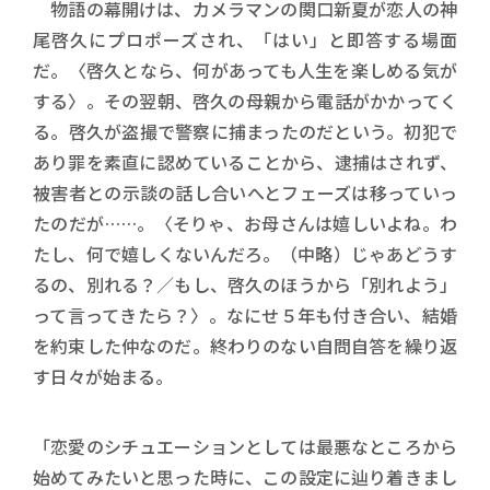
物語の幕開けは、カメラマンの関口新夏が恋人の神
尾啓久にプロポーズされ、「はい」と即答する場面
だ。〈啓久となら、何があっても人生を楽しめる気が
する〉。その翌朝、啓久の母親から電話がかかってく
る。啓久が盗撮で警察に捕まったのだという。初犯で
あり罪を素直に認めていることから、逮捕はされず、
被害者との示談の話し合いへとフェーズは移っていっ
たのだが……。〈そりゃ、お母さんは嬉しいよね。わ
たし、何で嬉しくないんだろ。（中略）じゃあどうす
るの、別れる？／もし、啓久のほうから「別れよう」
って言ってきたら？〉。なにせ５年も付き合い、結婚
を約束した仲なのだ。終わりのない自問自答を繰り返
す日々が始まる。
「恋愛のシチュエーションとしては最悪なところから
始めてみたいと思った時に、この設定に辿り着きまし