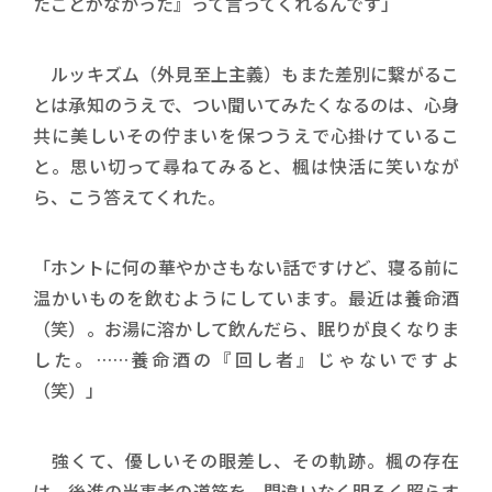
たことがなかった』って言ってくれるんです」
ルッキズム（外見至上主義）もまた差別に繋がるこ
とは承知のうえで、つい聞いてみたくなるのは、心身
共に美しいその佇まいを保つうえで心掛けているこ
と。思い切って尋ねてみると、楓は快活に笑いなが
ら、こう答えてくれた。
「ホントに何の華やかさもない話ですけど、寝る前に
温かいものを飲むようにしています。最近は養命酒
（笑）。お湯に溶かして飲んだら、眠りが良くなりま
した。……養命酒の『回し者』じゃないですよ
（笑）」
強くて、優しいその眼差し、その軌跡。楓の存在
は、後進の当事者の道筋を、間違いなく明るく照らす