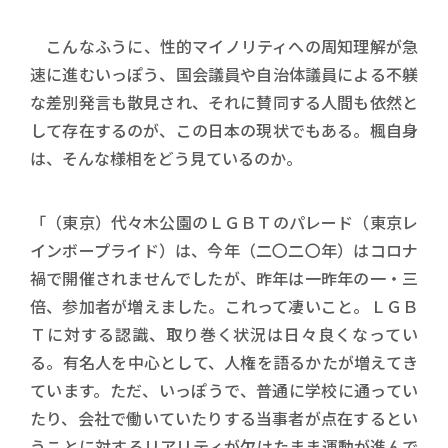
こんなふうに、性的マイノリティへの周知理解が急
速に進むいっぽう、国会議員や自治体議員による不躾
な差別発言も散見され、それに賛同する人間も依然と
して存在するのが、この日本の現状でもある。楓自身
は、そんな様相をどう見ているのか。
「（東京）代々木公園のＬＧＢＴのパレード（東京レ
インボープライド）は、今年（二〇二〇年）はコロナ
禍で開催されませんでしたが、昨年は一昨年の一・三
倍、参加者が増えました。これって凄いこと。ＬＧＢ
Ｔに対する認識、取り巻く状況は日々良くなってい
る。有名人を中心として、人権を語るかたが増えてき
ています。ただ、いっぽうで、普通に学校に通ってい
たり、会社で働いていたりする当事者が点在するとい
うことに対するリアリティが欠けたまま運動が進んで