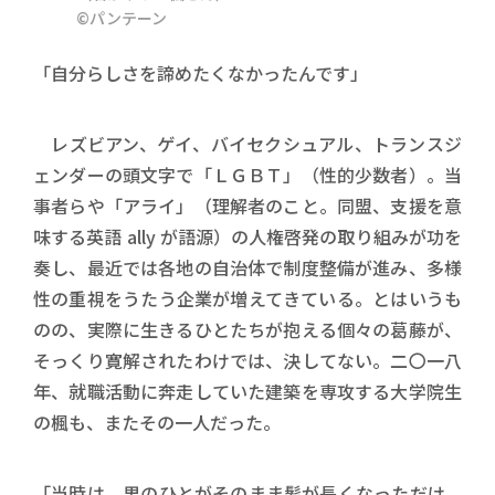
©パンテーン
「自分らしさを諦めたくなかったんです」
レズビアン、ゲイ、バイセクシュアル、トランスジ
ェンダーの頭文字で「ＬＧＢＴ」（性的少数者）。当
事者らや「アライ」（理解者のこと。同盟、支援を意
味する英語 ally が語源）の人権啓発の取り組みが功を
奏し、最近では各地の自治体で制度整備が進み、多様
性の重視をうたう企業が増えてきている。とはいうも
のの、実際に生きるひとたちが抱える個々の葛藤が、
そっくり寛解されたわけでは、決してない。二〇一八
年、就職活動に奔走していた建築を専攻する大学院生
の楓も、またその一人だった。
「当時は、男のひとがそのまま髪が長くなっただけ、