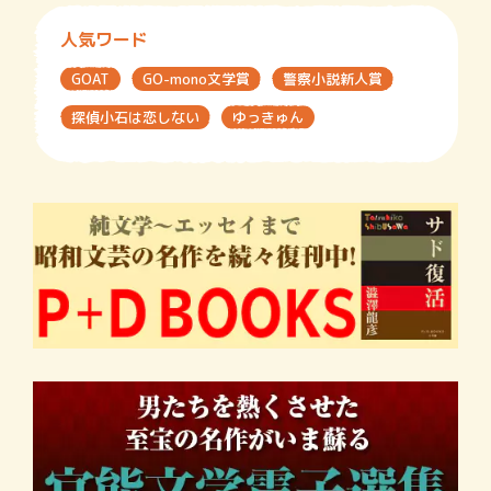
人気ワード
GOAT
GO-mono文学賞
警察小説新人賞
探偵小石は恋しない
ゆっきゅん