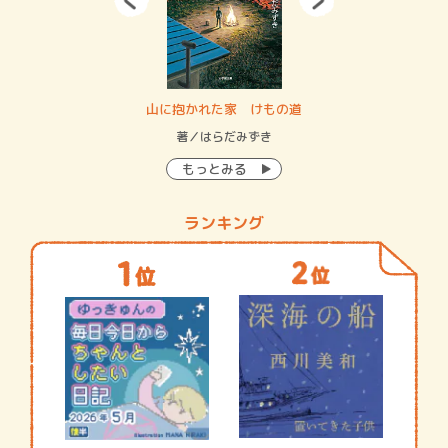
・システム
山に抱かれた家 けもの道
神
イン…
著／はらだみずき
著
もっとみる
ランキング