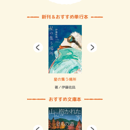
新刊＆おすすめ単行本
 二重拘束の…
星の集う場所
記憶
緒
著／伊藤佐凪
著／
おすすめ文庫本