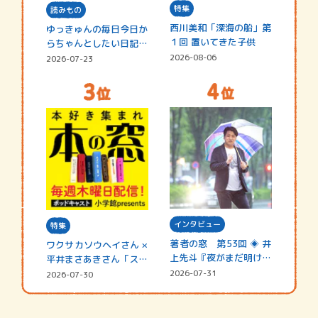
特集
読みもの
西川美和「深海の船」第
ゆっきゅんの毎日今日か
１回 置いてきた子供
らちゃんとしたい日記
☆202…
2026-08-06
2026-07-23
インタビュー
特集
著者の窓 第53回 ◈ 井
ワクサカソウヘイさん ×
上先斗『夜がまだ明けな
平井まさあきさん「スペ
い』
シャ…
2026-07-31
2026-07-30