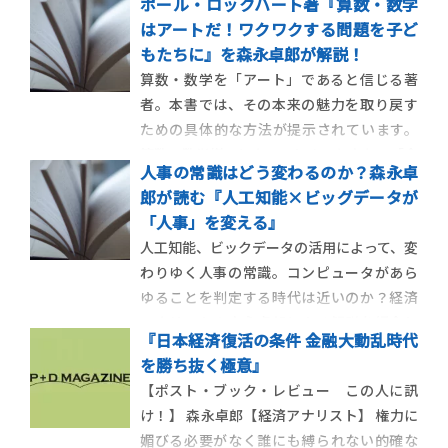
ポール・ロックハート著『算数・数学
ます。 【ポスト・ブック・レビュー この
はアートだ！ワクワクする問題を子ど
人に訊け！】 森永卓郎【経済アナリスト】
もたちに』を森永卓郎が解説！
野球中継の名物アナが明るく考えさせてく
算数・数学を「アート」であると信じる著
れる深刻な問題 熱闘！ […]
者。本書では、その本来の魅力を取り戻す
ための具体的な方法が提示されています。
算数・数学嫌いになってしまった人も、「今
人事の常識はどう変わるのか？森永卓
からでもやってみようか」と思うかも知れ
郎が読む『人工知能×ビッグデータが
ません！ 【ポスト・ブック・レビュー こ
「人事」を変える』
の人に訊け！】 森永卓郎【経済アナリス
人工知能、ビックデータの活用によって、変
ト】 学問とは高尚なものではな […]
わりゆく人事の常識。コンピュータがあら
ゆることを判定する時代は近いのか？経済
アナリストの森永卓郎による解説を紹介し
『日本経済復活の条件 金融大動乱時代
ます。 【ポスト・ブック・レビュー この
を勝ち抜く極意』
人に訊け！】 森永卓郎【経済アナリスト】
【ポスト・ブック・レビュー この人に訊
人工知能×ビッグデータが「人事」を変え
け！】 森永卓郎【経済アナリスト】 権力に
る 福原正大 徳岡晃一郎 […]
媚びる必要がなく誰にも縛られない的確な