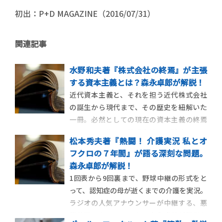
初出：P+D MAGAZINE（2016/07/31）
関連記事
水野和夫著『株式会社の終焉』が主張
する資本主義とは？森永卓郎が解説！
近代資本主義と、それを担う近代株式会社
の誕生から現代まで、その歴史を紐解いた
一冊。必然としての現在の資本主義の終焉
と、それに伴い、株式会社に、残されてい
松本秀夫著『熱闘！ 介護実況 私とオ
る時間はあまりないことを、丁寧に述べて
フクロの７年間』が語る深刻な問題。
います。経済アナリストの森永卓郎が解
森永卓郎が解説！
説！ 【ポスト・ブック・レビュー この人
1回表から9回裏まで、野球中継の形式をと
に訊け！】 森永卓郎【経済アナリス […]
って、認知症の母が逝くまでの介護を実況。
ラジオの人気アナウンサーが中継する、悪
戦苦闘のドキュメント。森永卓郎が解説し