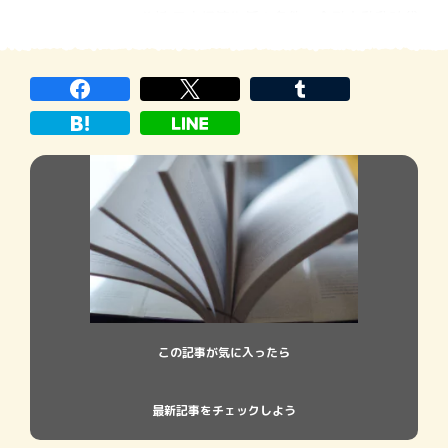
分析 日本経済復活の条件 金融大動乱時代
を勝ち抜く極意 植草一秀 著 ビジネス社
1600円＋税 装丁／大谷昌稔 著者は、かつて
優秀なエコノミストとして、メディアから引
っ張りだこの存 […]
この記事が気に入ったら
最新記事をチェックしよう