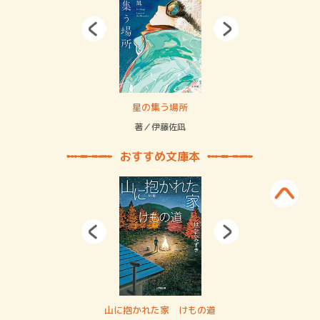
 二重拘束の…
星の集う場所
記憶
緒
著／伊藤佐凪
著／
おすすめ文庫本
・システム
山に抱かれた家 けもの道
神