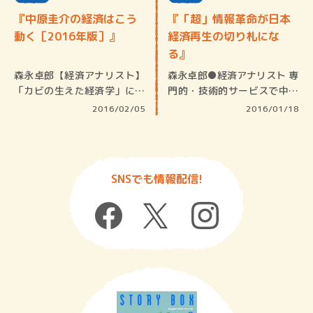
『中原圭介の経済はこう
『「超」情報革命が日本
動く［2016年版］』
経済再生の切り札にな
る』
森永卓郎【経済アナリスト】
森永卓郎●経済アナリスト 専
「カビの生えた経済学」に立
門的・技術的サービスで中国
脚しな…
化を防…
2016/02/05
2016/01/18
SNSでも情報配信!