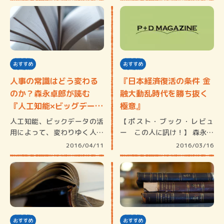
おすすめ
おすすめ
人事の常識はどう変わる
『日本経済復活の条件 金
のか？森永卓郎が読む
融大動乱時代を勝ち抜く
『人工知能×ビッグデータ
極意』
が「…
人工知能、ビックデータの活
【ポスト・ブック・レビュ
用によって、変わりゆく人事
ー この人に訊け！】 森永卓
の常識。…
郎【経済…
2016/04/11
2016/03/16
おすすめ
おすすめ