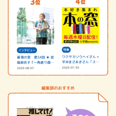
特集
インタビュー
ワクサカソウヘイさん ×
著者の窓 第54回 ◈ 武
平井まさあきさん「スペ
塙麻衣子『一角通り商店
シャ…
街の…
2026-07-30
2026-08-07
編集部のおすすめ