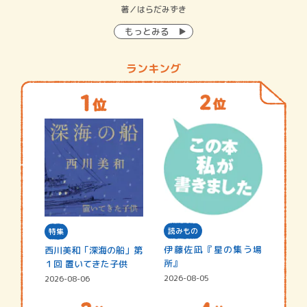
イン…
著／はらだみずき
著
もっとみる
ランキング
読みもの
特集
伊藤佐凪『星の集う場
西川美和「深海の船」第
所』
１回 置いてきた子供
2026-08-05
2026-08-06