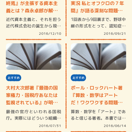
終焉』が主張する資本主
実況 私とオフクロの７年
義とは？森永卓郎が解
間』が語る深刻な問題。
説！
…
近代資本主義と、それを担う
1回表から9回裏まで、野球中
近代株式会社の誕生から現代
継の形式をとって、認知症の
まで、そ…
母が逝…
2016/12/10
2016/09/21
おすすめ
おすすめ
大村大次郎著『最強の国
ポール・ロックハート著
家権力・国税庁あなたは
『算数・数学はアート
監視されている』が明ら
だ！ワクワクする問題を
かに…
子ども…
最強の官庁といわれる国税
算数・数学を「アート」であ
庁。実際にはどういう組織な
ると信じる著者。本書では、
のか？OB…
その本来…
2016/07/31
2016/06/14