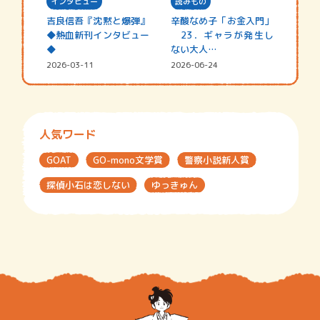
インタビュー
読みもの
吉良信吾『沈黙と爆弾』
辛酸なめ子「お金入門」
◆熱血新刊インタビュー
23．ギャラが発生し
◆
ない大人…
2026-03-11
2026-06-24
人気ワード
GOAT
GO-mono文学賞
警察小説新人賞
探偵小石は恋しない
ゆっきゅん