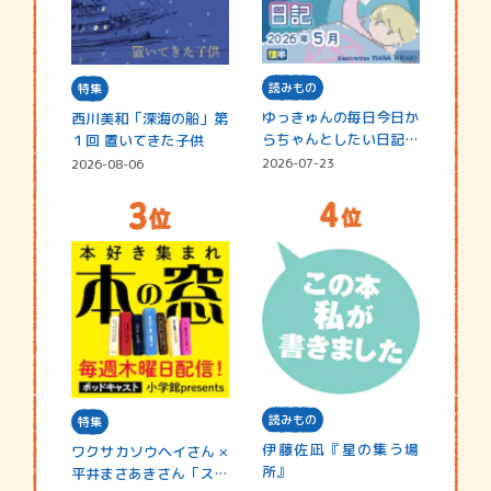
読みもの
特集
ゆっきゅんの毎日今日か
西川美和「深海の船」第
らちゃんとしたい日記
１回 置いてきた子供
☆202…
2026-07-23
2026-08-06
読みもの
特集
伊藤佐凪『星の集う場
ワクサカソウヘイさん ×
所』
平井まさあきさん「スペ