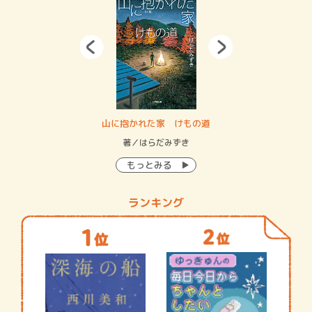
・システム
山に抱かれた家 けもの道
神
イン…
著／はらだみずき
著
もっとみる
ランキング