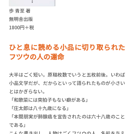
歩 青至 著
無明舎出版
1800円＋税
ひと息に読める小品に切り取られた
フツウの人の運命
大半はごく短い。原稿枚数でいうと五枚前後。いわば
小品文学だが、だからといって語られたものが小さい
とはかぎらない。
「和歌菜には突拍子もない癖がある」
「庄太郎は八十九歳になる」
「本間朋実が肺腺癌を宣告されたのは六十八歳のこと
である」
こんな書き出し。人物はごくフツウの人。名前を与え