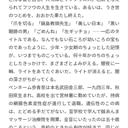
られてフツウの人生を生きている。あるいは、うき世
のつとめを、おおかた果たし終えた。
「爪を切る」「鍋島教頭先生」「美しい日本」「黒い
眼鏡の男」「ごめんね」「左ギッチョ」……一応のタ
イトルである。なんでもない石ころが幼いころの宝も
のであったように、少年・少女期のちょっとした記憶
が、いつまでものこっている。何十年かのちのちょっ
としたきっかけで、まざまざとよみがえる。闇夜に一
瞬、ライトをあてたぐあいだ。ライトが消えると、闇
の深さがちがってくる。
ペンネーム歩青至は本名武田金三郎、一九四三年、秋
田県生まれ。高校を出て営林署に勤めていたが、持病
の網膜色素変性症が進行して退職。遺伝性のこの病
は、とどめる手だてがない。盲学校で学んで鍼あんま
マッサージ治療院を開業。全盲にいたったのは五十歳
のころという。高校のときから創作が好きで、同じペ