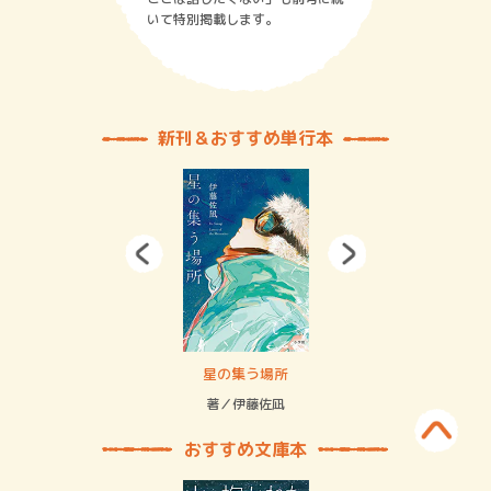
いて特別掲載します。
新刊＆おすすめ単行本
 二重拘束の…
星の集う場所
記憶
緒
著／伊藤佐凪
著／
おすすめ文庫本