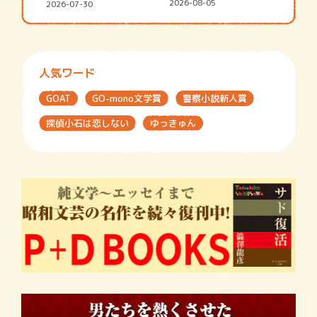
シャ…
2026-08-05
2026-07-30
人気ワード
GOAT
GO-mono文学賞
警察小説新人賞
探偵小石は恋しない
ゆっきゅん