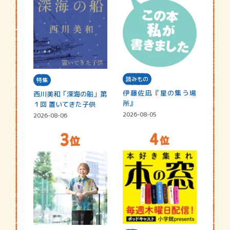
読みもの
特集
伊藤佐凪『星の集う場
西川美和「深海の船」第
所』
１回 置いてきた子供
2026-08-05
2026-08-06