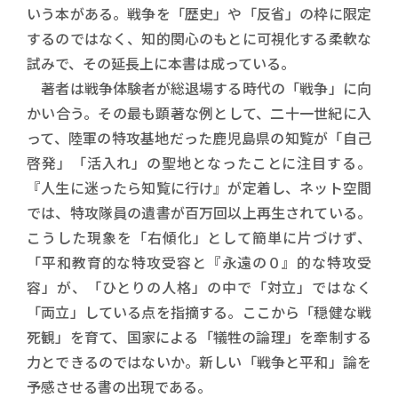
いう本がある。戦争を「歴史」や「反省」の枠に限定
するのではなく、知的関心のもとに可視化する柔軟な
試みで、その延長上に本書は成っている。
著者は戦争体験者が総退場する時代の「戦争」に向
かい合う。その最も顕著な例として、二十一世紀に入
って、陸軍の特攻基地だった鹿児島県の知覧が「自己
啓発」「活入れ」の聖地となったことに注目する。
『人生に迷ったら知覧に行け』が定着し、ネット空間
では、特攻隊員の遺書が百万回以上再生されている。
こうした現象を「右傾化」として簡単に片づけず、
「平和教育的な特攻受容と『永遠の０』的な特攻受
容」が、「ひとりの人格」の中で「対立」ではなく
「両立」している点を指摘する。ここから「穏健な戦
死観」を育て、国家による「犠牲の論理」を牽制する
力とできるのではないか。新しい「戦争と平和」論を
予感させる書の出現である。