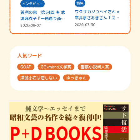
特集
インタビュー
ワクサカソウヘイさん ×
著者の窓 第54回 ◈ 武
平井まさあきさん「スペ
塙麻衣子『一角通り商店
シャ…
街の…
2026-07-30
2026-08-07
人気ワード
GOAT
GO-mono文学賞
警察小説新人賞
探偵小石は恋しない
ゆっきゅん