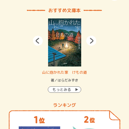
おすすめ文庫本
・システム
山に抱かれた家 けもの道
神
イン…
著／はらだみずき
著
もっとみる
ランキング