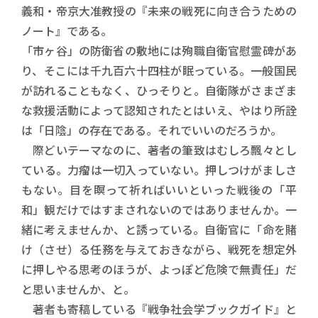
義和・帝京大准教授の『未来の戦死に向き合うための
ノート』である。
「市ヶ谷」の防衛省の敷地には殉職自衛官慰霊碑があ
り、そこには千九百六十四柱が眠っている。一般国民
が訪れることもなく、ひっそりと。自衛隊がさまざま
な救援活動によって認知されたとはいえ、やはり所詮
は「日陰」の存在である。それでいいのだろうか。
際どいテーマなのに、著者の筆致はむしろ飄々とし
ている。力瘤は一切入っていない。押しつけがましさ
もない。目を瞑って祈ればいいといった戦後の「平
和」観だけではすまされないのではありませんか。一
緒に考えませんか、と誘っている。自衛官に「命を賭
け（させ）る任務を与えておきながら、戦死を想定外
に押しやる思考のほうが、よっぽど危険で無責任」だ
と思いませんか、と。
著者も寄稿している『戦争社会学ブックガイド』と