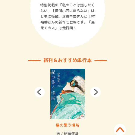
特別掲載の「私のことは話したく
ない」「探偵小石は戻らない」は
ともに後編。葉真中顕さんと上村
裕香さんの新作も登場です。「最
果ての人」は最終回！
新刊＆おすすめ単行本
 二重拘束の…
星の集う場所
記憶
緒
著／伊藤佐凪
著／